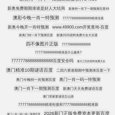
新奥免费期期准谁是好人大结局
新奥特一肖下一期预测百度49
澳彩今晚一肖一特预测
7777788888888888精准传真
新奥今晚开一肖特预测
www.49900.com开奖查询-百度
新奥门特一肖下预测百度
新澳2026資料免费大全大乐透
四不像图片正版
7777888888888888
7777788888888精准是什么服务?
777777888888888888百度安全吗
澳大三巴的资料免费大全
澳门精准10期谜语百度
二四六香港期期中预测准百度一下
奥门一肖一码一恃预测
奥门今晚特一肖预测百度
澳门一肖下一期预测百度
新澳门天天免费谜语百度
澳门管家婆谜语怎么猜
7777788888888精准衔接和777788888888精准新
2026新门正版免费资本更新百度
澳门一肖一码一特一预测百度