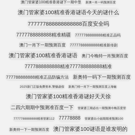
澳门管家婆100精准香港谜下一期中垦
新澳一肖一码预测百度
澳门管家婆100精准香港谜语今天的谜什么
777777888888888888百度安全吗
7777788888888精准精疆
7777788888888精准正品吗
澳门一肖下一期预测百度
77777888888888精准新传剧
澳门管家婆100精准香港谜语
奥门今晚特一肖预测百度
7777888888888精准777788888888精准
新奥特一码下一期预测百度
777788888888精准正品防骗方法
2025新门正版免费资本,警惕虚假
新奥门特一肖下一期预测百度上海敏
澳门管家婆100精准香港谜好天天徐
二四六期期中预测准百度一下
管家婆三期必出一期预测今晚百度管
77778888
7777788888888精准管家112
管家婆白小姐期期准预测100
澳门管家婆100谜语是谁发明的
新奥特一下一期预测百度