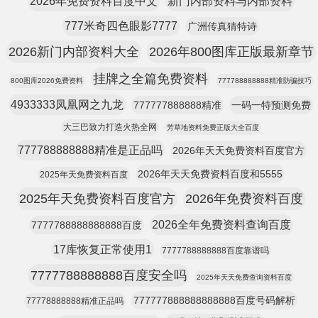
2026年免费资料百度中文
新门内部资料与内部资料
777米奇四色眼影7777
广洲传真猜特诗
2026新门内部资料大全
2026年800图库正版最新章节
挂牌之全篇免费资料
800图库2026免费资料
777788888888精准防骗技巧
4933333凤凰网之九龙
777777888888精准
一码一特预测免费
大三巴致力打造火热全网
芳草地资料免费正版大全百度
777788888888精准是正品吗
2026年天天免费资料百度官方
2026年天天免费资料百度和5555
2025年天免费资料百度
2025年天免费资料百度官方
2026年免费资料百度
2026全年免费资料查询百度
7777788888888888百度
17库恢复正常使用1
7777788888888百度靠谱吗
7777788888888百度安全吗
2025年天天免费查询资料百度
777777888888888888百度号码解析
77778888888精准正品吗