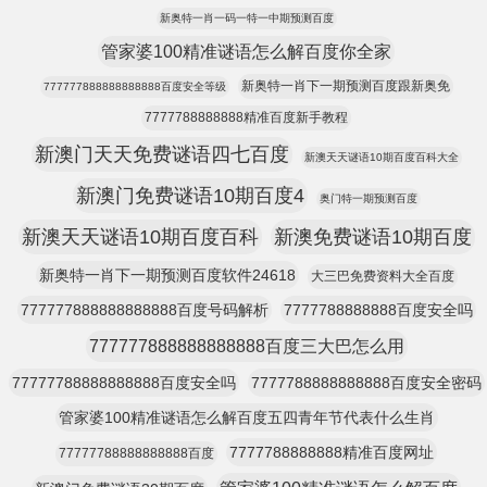
新奥特一肖一码一特一中期预测百度
管家婆100精准谜语怎么解百度你全家
新奥特一肖下一期预测百度跟新奥免
777777888888888888百度安全等级
7777788888888精准百度新手教程
新澳门天天免费谜语四七百度
新澳天天谜语10期百度百科大全
新澳门免费谜语10期百度4
奥门特一期预测百度
新澳天天谜语10期百度百科
新澳免费谜语10期百度
新奥特一肖下一期预测百度软件24618
大三巴免费资料大全百度
777777888888888888百度号码解析
7777788888888百度安全吗
777777888888888888百度三大巴怎么用
77777788888888888百度安全吗
7777788888888888百度安全密码
管家婆100精准谜语怎么解百度五四青年节代表什么生肖
7777788888888精准百度网址
77777788888888888百度