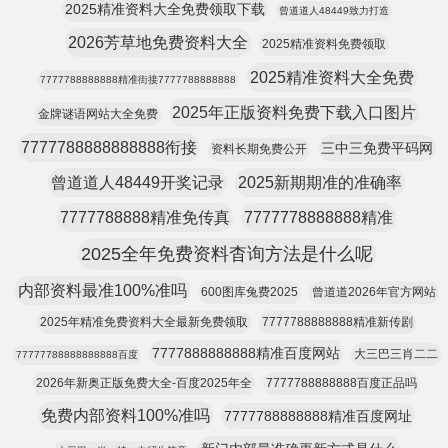
2025精准资料大全免费领取下载
曾道道人48449致力打造
2026芳草地免费资料大全
2025精准资料免费领取
2025精准资料大全免费
7777788888888精准街接7777788888888
2025年正版资料免费下载入口图片
金牌谜语网站大全免费
7777788888888888衔接
三中三免费平码网
资料长期免费公开
曾道道人48449开奖记录
2025新期期准的准确率
7777788888精准免传真
7777778888888精准
2025全年免费资料杳询方法是什么呢
内部资料最准100%准吗
600图库兔费2025
曾道道2026年官方网站
2025年精准免费资料大全最新免费领取
7777788888888精准新传剧
7777888888888精准百度网站
大三巴三肖二二
77777788888888888百度
2026年新奥正版免费大全-百度2025年全
7777788888888百度正品吗
免费内部资料100%准吗
7777788888888精准百度网址