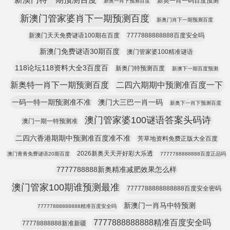
新奥一肖一码百度预测
新奥一肖下预测百度
新澳门管家婆肖下一期预测百度
新奥门肖下一期预测百度
新澳门天天免费谜语100期在百度
7777888888888百度安全吗
新澳门免费谜语30期百度
澳门管家婆100精准谜语
118论坛118资料大全3百度百
新奥门特预测百度
新澳下一期百度预测
新奥特一肖下一期预测百度
二四六期期中预测准百度一下
一码一特一期预测准不准
澳门大三巴一肖一码
新奥下一肖下预测百度
澳门管家婆100谜语答案头码诗
澳门一期一特预测准
二四六香港期期中预测准百度准不准
芳草地资料免费正版大全百度
2026新奥天天开好彩大乐透
澳门青青免费谜语20期百度
7777788888888百度正品吗
7777788888新奥精准减肥效果怎么样
澳门管家100期谁预测最准
7777788888888888百度安全密码
新澳门一肖马中特预测
77777888888888精准百度安全吗
7777888888888精准百度安全吗
77778888888新准新疆