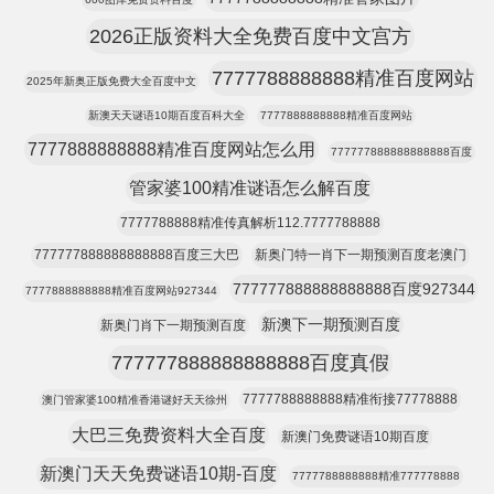
2026正版资料大全免费百度中文宫方
7777788888888精准百度网站
2025年新奥正版免费大全百度中文
新澳天天谜语10期百度百科大全
7777888888888精准百度网站
7777888888888精准百度网站怎么用
777777888888888888百度
管家婆100精准谜语怎么解百度
7777788888精准传真解析112.7777788888
777777888888888888百度三大巴
新奥门特一肖下一期预测百度老澳门
777777888888888888百度927344
7777888888888精准百度网站927344
新澳下一期预测百度
新奥门肖下一期预测百度
777777888888888888百度真假
7777788888888精准衔接77778888
澳门管家婆100精准香港谜好天天徐州
大巴三免费资料大全百度
新澳门免费谜语10期百度
新澳门天天免费谜语10期-百度
7777788888888精准777778888