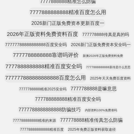
7777888888精准怎么防骗
7777888888888精准百度怎么用
2026新门正版免费资本更新百度一
2026年正版资料免费资料百度
777778888传真是真的吗
77777788888888888百度安全吗
2026新门正版免费资本安全吗一
7777788888888靠谱吗评价
新澳2026年正版免费资料免费
7777888888888精准百度安全吗
7777888888888新传是什么意思
777777888888888888百度怎么用
2025年天天免费百度资料
7777788888是嘛意思
7777788888精准2025安全吗
777788888888精准百度安全吗
7777788888888888防骗技巧
内部资料100%免费准吗
777778888精准传真怎么防骗
777788888888精准的来源
77778888888888精准百度
2025年免费正版资料获取途径