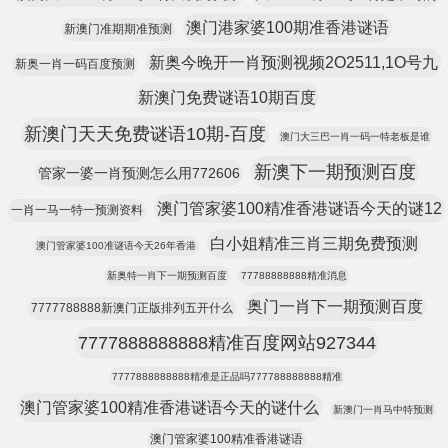
澳门港家婆100期准香港谜语
新澳门准期期准预测
新奥今晚开一肖预测视频2O2511,1O号九
新奥一肖一码百度预测
新澳门免费谜语10期百度
新澳门天天免费谜语10期-百度
澳门大三巴一肖一码一特老板是谁
新澳下一期预测百度
管家一婆一肖预测怎么用772606
澳门管家婆100精准香港谜语今天的谜12
一肖一马一特一预测资料
白小姐精准三肖三期免费预测
澳门管家婆100准谜语今天26年香港
新奥特一肖下一期预测百度
77788888888精准消息
奥门一肖下一期预测百度
7777788888新澳门正版排列五开什么
7777888888888精准百度网站927344
7777888888888精准是正品吗777788888888精准
澳门管家婆100精准香港谜语今天的谜什么
新澳门一肖马中特预测
澳门管家婆100精准香港谜语