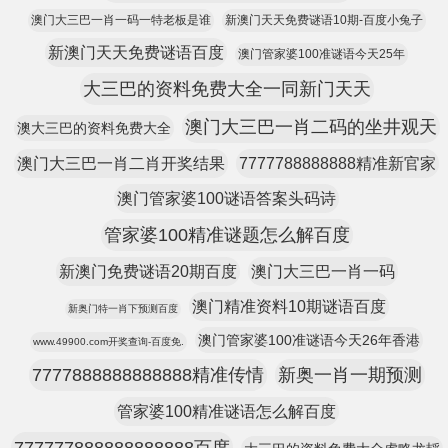
澳门大三巴一肖一码一特老板是谁
新澳门天天免费谜语10期-百度小兔子
新澳门天天免费谜语百度
澳门管家婆100准谜语今天25年
大三巴的资料免费大全一同新门天天
澳门大三巴一肖二码的坐井观天
澳大三巴的资料免费大全
澳门大三巴一肖二肖开奖结果
7777788888888精准新官家
澳门管家婆100谜语答案头码诗
管家婆100精准谜题怎么解百度
新澳门免费谜语20期百度
澳门大三巴一肖一码
澳门精准资料10期谜语百度
新奥门特一肖下预测百度
澳门管家婆100准谜语今天26年香港
www.49900.com开奖查询-百度免.
7777888888888888精准传情
新奥一肖一期预测
管家婆100精准谜语怎么解百度