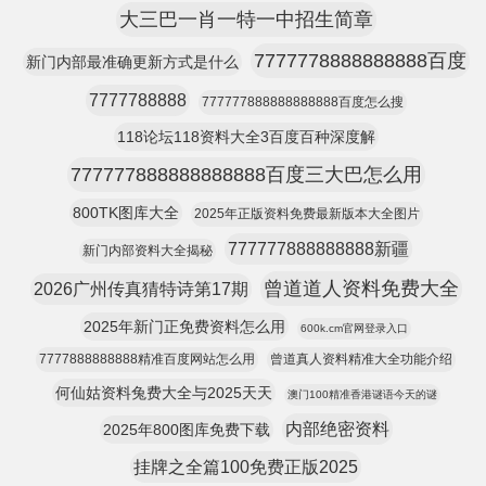
大三巴一肖一特一中招生简章
7777778888888888百度
新门内部最准确更新方式是什么
7777788888
777777888888888888百度怎么搜
118论坛118资料大全3百度百种深度解
777777888888888888百度三大巴怎么用
800TK图库大全
2025年正版资料免费最新版本大全图片
777777888888888新疆
新门内部资料大全揭秘
曾道道人资料免费大全
2026广州传真猜特诗第17期
2025年新门正免费资料怎么用
600k.cm官网登录入口
7777888888888精准百度网站怎么用
曾道真人资料精准大全功能介绍
何仙姑资料兔费大全与2025天天
澳门100精准香港谜语今天的谜
内部绝密资料
2025年800图库免费下载
挂牌之全篇100免费正版2025