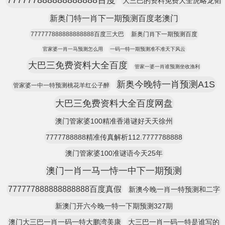
777777888888888888百度
大三巴的资料免费大全虎略龙韬
新奥门特一肖下一期预测百度老澳门
777777888888888888百度三大巴
新奥门肖下一期预测百度
官家婆一肖一马预测怎么用
一码一特一期预测准不准天下风云
大巴三免费资料大全百度
管家一婆一肖谁预测坐收渔利
新奥今晚特一肖预测A1S
管家婆一中一特预测桃花羊红公子醉
大巴三免费资料大全百度网盘
澳门管家婆100精准香港谜好天天徐州
7777788888精准传真解析112.7777788888
澳门管家婆100准谜语今天25年
澳门一肖一马一恃一中下一期预测
777777888888888888百度真假
新澳今晚一肖一特预测和二字
新澳门开六今晚一特一下期预测327期
澳门大三巴一肖一码一特大鹏湾美康
大三巴一肖一码一特是谁写的