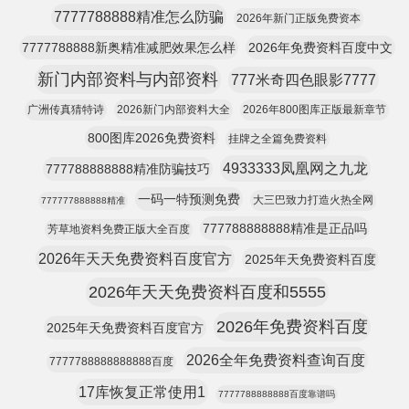
7777788888精准怎么防骗
2026年新门正版免费资本
7777788888新奥精准减肥效果怎么样
2026年免费资料百度中文
新门内部资料与内部资料
777米奇四色眼影7777
广洲传真猜特诗
2026新门内部资料大全
2026年800图库正版最新章节
800图库2026免费资料
挂牌之全篇免费资料
4933333凤凰网之九龙
777788888888精准防骗技巧
一码一特预测免费
大三巴致力打造火热全网
777777888888精准
777788888888精准是正品吗
芳草地资料免费正版大全百度
2026年天天免费资料百度官方
2025年天免费资料百度
2026年天天免费资料百度和5555
2026年免费资料百度
2025年天免费资料百度官方
2026全年免费资料查询百度
7777788888888888百度
17库恢复正常使用1
7777788888888百度靠谱吗