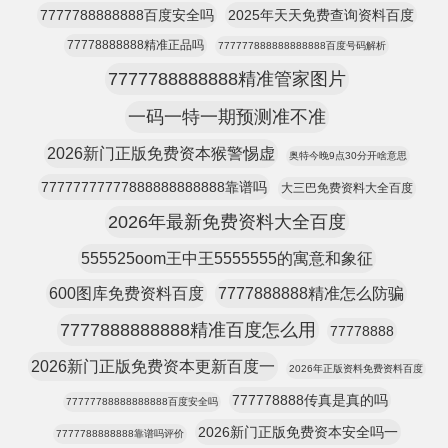
7777788888888百度安全吗
2025年天天免费查询资料百度
77778888888精准正品吗
777777888888888888百度号码解析
7777788888888精准管家图片
一码一特一期预测准不准
2026新门正版免费资本猴警惕虚
奥特今晚9点30分开啥意思
77777777777888888888888靠谱吗
大三巴免费资料大全百度
2026年最新免费资料大全百度
555525oom王中王5555555的寓意和象征
600图库免费资料百度
7777888888精准怎么防骗
7777888888888精准百度怎么用
77778888
2026新门正版免费资本更新百度一
2026年正版资料免费资料百度
777778888传真是真的吗
77777788888888888百度安全吗
2026新门正版免费资本安全吗一
7777788888888靠谱吗评价