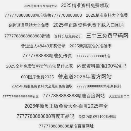
2025精准资料免费领取
2026芳草地免费资料大全
7777788888888精准街接7777788888888
2025精准资料大全免费
2025年正版资料免费下载入口图片
金牌谜语网站大全免费
三中三免费平码网
7777788888888888衔接
资料长期免费公开
曾道道人48449开奖记录
2025新期期准的准确率
7777788888精准免传真
7777778888888精准
内部资料最准100%准吗
2025全年免费资料杳询方法是什么呢
曾道道2026年官方网站
600图库兔费2025
2025年精准免费资料大全最新免费领取
7777788888888精准新传剧
7777888888888精准百度网站
77777788888888888百度
大三巴三肖二二
2026年新奥正版免费大全-百度2025年全
7777788888888百度正品吗
免费内部资料100%准吗
7777788888888精准百度网址