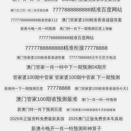
7777888888888精准百度网站
澳门大三巴一肖二肖开奖结果
澳门管家婆100精准香港谜题答案
7777788888888精准管家112
新奥今晚一肖一码预测
奥门特一肖下一期预测百度上海敏
7777788888888精准百度网站
7777788888888精准衔接77778888
澳门管家婆100精准香港谜答案
77777888888王中王官方电话
澳门管家一肖一特中下一期预测04期开
管家婆100期中管家 管家婆100期中管家 下一期预测
77778888
新奥特一下一期预测百度
澳门管家婆100精准香港谜语今天1
澳门管家100期谁预测最准
澳门一肖一码一恃预测
新澳门特一肖下预测百度
澳门管家婆100精准谜语今天的谜诸葛
2025年正版资料免费最新真假
2025澳门正版免费资本车真相
新澳今晚开一肖一特预测和神算子