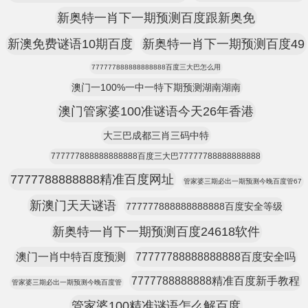
新奥特一肖下一期预测百度跟新奥免
新澳免费谜语10期百度
新奥特一肖下一期预测百度49
777777888888888888百度三大巴怎么用
澳门一100%一中一特下期预测湖南湖南
澳门管家婆100准谜语今天26年香港
大三巴成都三肖三码中特
777777888888888888百度三大巴77777788888888888
7777788888888精准百度网址
管家婆三期必出一期预测今晚百度管67
新澳门天天谜语
777777888888888888百度安全等级
新奥特一肖下一期预测百度24618软件
澳门一肖中特百度预测
77777788888888888百度安全吗
7777788888888精准百度新手教程
管家婆三期必出一期预测今晚百度管
管家婆100精准谜语怎么解百度