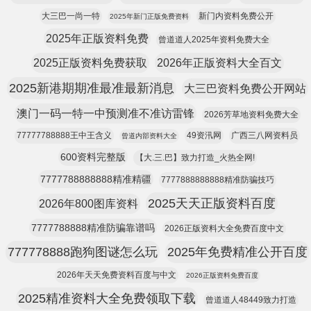
大三巴一尚一特
新门内资料免费公开
2025年新门正版免费资料
2025年正版资料免费
曾道道人2025年资料免费大全
2025正版资料免费获取
2026年正版资料大全百文
2025新港期期准最准最新消息
大三巴资料免费公开网站
澳门一码一特一中预测准不准访雷锋
2026芳草地资料免费大全
77777788888王中王含义
49资汛网
广西三八网资料员
曾道内部资料大全
600资料完整版
【大.三.巴】致力打造_火热全网!
7777788888888精准精疆
7777888888888精准防骗技巧
2025天天正版资料百度
2026年800图库资料
7777788888精准防骗靠谱吗
2026正版资料大全免费百度中文
777778888跑狗图谜怎么玩
2025年免费精准公开百度
2026年天天免费资料百度与中文
2026正版资料免费百度
2025精准资料大全免费领取下载
曾道道人48449致力打造