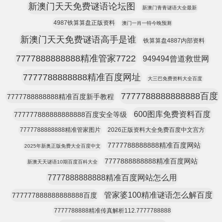
新澳门天天免费谜语论坛图
新澳门青青谜语大全最新
4987铁算算盘正版资料
澳门一肖一特今晚预测
新澳门天天免费谜语高手是谁
铁算算盘4887内部资料
7777888888888精准管家7722
949494曾道救世网
7777788888888精准百度网址
大三巴免费资料大全百度
7777788888888888百度
7777788888888精准百度新手教程
600图库免费资料百度
777777888888888888百度安全等级
7777788888888精准管家图片
2026正版资料大全免费百度中文宫方
7777788888888精准百度网站
2025年新奥正版免费大全百度中文
7777888888888精准百度网站
新澳天天谜语10期百度百科大全
7777888888888精准百度网站怎么用
管家婆100精准谜语怎么解百度
777777888888888888百度
7777788888精准传真解析112.7777788888