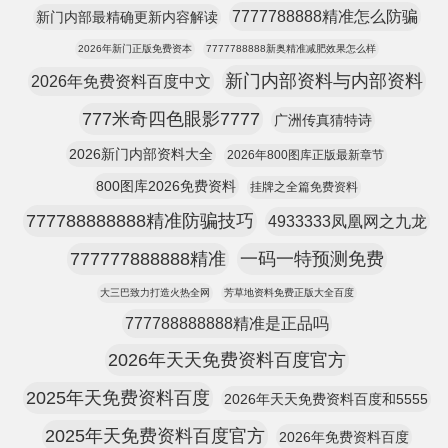
7777788888精准怎么防骗
新门内部最精确更新内容解读
2026年新门正版免费资本
7777788888新奥精准减肥效果怎么样
新门内部资料与内部资料
2026年免费资料百度中文
777米奇四色眼影7777
广洲传真猜特诗
2026新门内部资料大全
2026年800图库正版最新章节
800图库2026免费资料
挂牌之全篇免费资料
777788888888精准防骗技巧
4933333凤凰网之九龙
777777888888精准
一码一特预测免费
大三巴致力打造火热全网
芳草地资料免费正版大全百度
777788888888精准是正品吗
2026年天天免费资料百度官方
2025年天免费资料百度
2026年天天免费资料百度和5555
2025年天免费资料百度官方
2026年免费资料百度