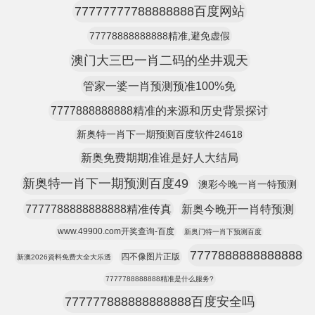
77777777788888888百度网站
77778888888888精准,避免虚假
澳门大三巴一肖二码的坐井观天
管家一婆一肖预测预准100%免
7777888888888精准的来源和历史背景探讨
新奥特一肖下一期预测百度软件24618
新奥免费期期准谁是好人大结局
新奥特一肖下一期预测百度49
澳彩今晚一肖一特预测
7777788888888888精准传真
新奥今晚开一肖特预测
www.49900.com开奖查询-百度
新奥门特一肖下预测百度
7777888888888888
四不像图片正版
新澳2026資料免费大全大乐透
7777788888888精准是什么服务?
777777888888888888百度安全吗