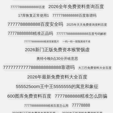
2026全年免费资料查询百度
7777788888888888百度
17库恢复正常使用1
7777788888888百度靠谱吗
7777788888888百度安全吗
2025年天天免费查询资料百度
77778888888精准正品吗
777777888888888888百度号码解析
7777788888888精准管家图片
一码一特一期预测准不准
2026新门正版免费资本猴警惕虚
奥特今晚9点30分开啥意思
77777777777888888888888靠谱吗
大三巴免费资料大全百度
2026年最新免费资料大全百度
555525oom王中王5555555的寓意和象征
600图库免费资料百度
7777888888精准怎么防骗
77778888
7777888888888精准百度怎么用