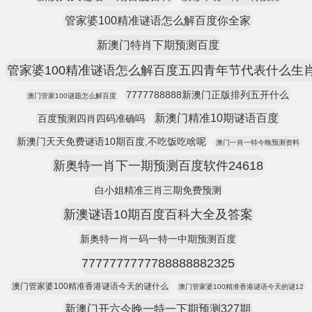
管家婆100精准谜语怎么解百度你全家
新澳门特肖下期预测百度
管家婆100精准谜语怎么解百度五四青年节代表什么生
7777788888新澳门正版排列五开什么
澳门管家100谜题怎么解百度
新澳门精准10期谜语百度
百度预测四肖四码准确吗
新澳门天天免费谜语10期百度,不吃饭吃啥呢
澳门一肖一特今晚预测资料
新奥特一肖下一期预测百度软件24618
白小姐精准三肖三期免费预测
新澳谜语10期百度百科大全及答案
新奥特一肖一码一特一中期预测百度
7777777777788888882325
澳门管家婆100精准香港谜语今天的谜什么
澳门管家婆100精准香港谜语今天的谜12
新澳门开六今晚一特一下期预测327期