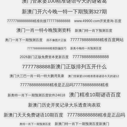
澳门管家婆100精准谜语今天的谜诸葛
新澳门开六今晚一特一下期预测327期
7777788888888精准街接777778888888
www.49900.com开奖查询-百度
澳门一肖一特今晚预测资料
新澳门特一肖下预测百度
7777788888888精准百度网站
奥门一肖下一期预测百度
四不像图片正版
7777888888888精准防骗技巧
新奥今晚特一肖预测百度
7777888888888888
2026新门正版免费资本更新百度
7777788888新澳门正版排列五开什么
澳门大三巴一肖一码一特大鹏湾美康
澳门管家婆100精准香港谜语今天的谜12
7777888888888精准是正品吗777788888888精准
澳门精准10期谜语百度
新奥特一肖下一期预测百度软件24618
新澳门历史开奖记录大乐透查询表双
新澳门天天免费谜语10期百度
777788888888精准是正品吗
新澳门特一肖下一期预测百度新澳门
奥特一肖下一期预测百度