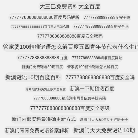
大三巴免费资料大全百度
777777888888888888百度号码解析
7777788888888百度安全吗
77777788888888888百度安全吗
777777888888888888百度三大巴怎么用
7777788888888888百度安全密码
管家婆100精准谜语怎么解百度五四青年节代表什么生
77777788888888888百度
7777788888888精准百度网址
新澳门免费谜语30期百度
管家婆100精准谜语怎么解百度
新澳谜语10期百度百科
7777788888888888百度安全吗
新澳一下期预测百度
芳草地资料免费正版大全百度
7777888888888精准湖南同普信息科技有限
777777888888888888百度安全等级
新门内部资料最准确更新方式
新澳门天天精准大全谜语王子
新澳门天天免费谜语10期
新澳门青青免费谜语答案解析