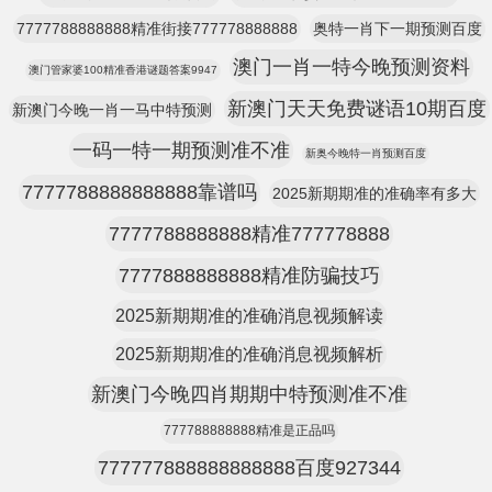
7777788888888精准街接777778888888
奥特一肖下一期预测百度
澳门一肖一特今晚预测资料
澳门管家婆100精准香港谜题答案9947
新澳门天天免费谜语10期百度
新澳门今晚一肖一马中特预测
一码一特一期预测准不准
新奥今晚特一肖预测百度
7777788888888888靠谱吗
2025新期期准的准确率有多大
7777788888888精准777778888
7777888888888精准防骗技巧
2025新期期准的准确消息视频解读
2025新期期准的准确消息视频解析
新澳门今晚四肖期期中特预测准不准
777788888888精准是正品吗
777777888888888888百度927344