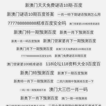
新澳门天天免费谜语10期-百度
新澳门谜语10期百度答案
一肖一特下期谜语预测怎么用
777788888888精准百度安全吗
澳门管家婆100精准香港谜语
新澳门特一期预测百度
新奥一肖下预测百度
新澳门管家婆肖下一期预测百度
新奥一肖一码百度预测
新奥门肖下一期预测百度
新澳门天天免费谜语100期在百度
新澳门免费谜语30期百度
7777888888888百度安全吗
118论坛118资料大全3百度百
澳门管家婆100精准谜语
新奥门特预测百度
新澳下一期百度预测
新奥特一肖下一期预测百度
二四六期期中预测准百度一下
澳门大三巴一肖一码
一码一特一期预测准不准
新奥下一肖下预测百度
澳门一期一特预测准