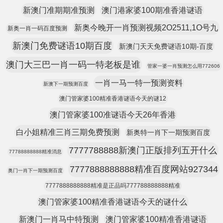
新澳门准期期准预测
澳门港家婆100期准香港谜语
新奥今晚开一肖预测视频2O2511,1O号九
新奥一肖一码百度预测
新澳门免费谜语10期百度
新澳门天天免费谜语10期-百度
澳门大三巴一肖一码一特老板是谁
管家一婆一肖预测怎么用772606
一肖一马一特一预测资料
新澳下一期预测百度
澳门管家婆100精准香港谜语今天的谜12
澳门管家婆100准谜语今天26年香港
白小姐精准三肖三期免费预测
新奥特一肖下一期预测百度
7777788888新澳门正版排列五开什么
77788888888精准消息
7777888888888精准百度网站927344
奥门一肖下一期预测百度
7777888888888精准是正品吗777788888888精准
澳门管家婆100精准香港谜语今天的谜什么
新澳门一肖马中特预测
澳门管家婆100精准香港谜语