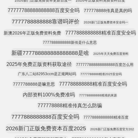
2026新门正版免费资本更新百度一
2026年正版资料免费资料百度
77777788888888888百度安全吗
777778888传真是真的吗
7777788888888靠谱吗评价
2026新门正版免费资本安全吗一
7777888888888精准百度安全吗
新澳2026年正版免费资料免费
7777888888888新传是什么意思
新疆777788888888888888是啥
2025年天天免费百度资料
2025年免费正版资料获取途径
777777888888888888百度怎么用
广东八二站82953ccm是正规网站吗
7777788888精准2025安全吗
777788888888精准百度安全吗
7777788888是嘛意思
内部资料100%免费准吗
777788888888精准的来源
777778888精准传真怎么防骗
7777888888888百度安全吗
77778888888888精准百度
2026新门正版免费资本百度2025
2026新门正版免费百度官方202