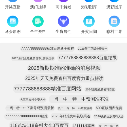
开奖直播
澳门挂牌
高手解迷
港彩图库
澳彩图库
马会原创
全年资料
生肖属性
开奖日期
彩料世界
7777788888888精准百度新手教程
2025新门正版免费资本
7777788888888888百度结果
2025新门正版免费资本_警惕虚假
2025新期期准的准确的消息视频
2025年天天免费资料百度官力重点解读
7777788888888精准百度网站
2026正版免费资料百度
一肖一中一特一中预测准不准
大三巴资料免费大全
一码一特一中下期号码预测最新
600正版图库免费
奥门一肖一特一码精准预测
777777778888888888精准
2025年精准资料获取渠道
2026免费正版资料大全
118论坛118资料大全3百度百
481111横富网
大三巴一尚一特