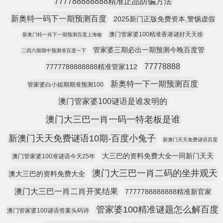
777788888888精准正品防骗方法
新奥特一码下一期预测百度
2025新门正版免费资本,警惕虚假
澳门管家婆100精准香港谜好天天徐
新奥门特一肖下一期预测百度上海敏
管家婆三期必出一期预测今晚百度管
二四六期期中预测准百度一下
77778888
7777788888888精准管家112
新奥特一下一期预测百度
管家婆白小姐期期准预测100
澳门管家婆100谜语是谁发明的
澳门大三巴一肖一码一特老板是谁
新澳门天天免费谜语10期-百度小兔子
新澳门天天免费谜语百度
大三巴的资料免费大全一同新门天天
澳门管家婆100准谜语今天25年
澳门大三巴一肖二码的坐井观天
澳大三巴的资料免费大全
澳门大三巴一肖二肖开奖结果
7777788888888精准新官家
管家婆100精准谜题怎么解百度
澳门管家婆100谜语答案头码诗