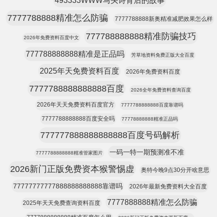
493333WWW马头诗背后的故事
7777788888精准怎么防骗
7777788888新奥精准减肥效果怎么样
777788888888精准防骗技巧
2026年免费资料百度中文
777788888888精准是正品吗
芳草地资料免费正版大全百度
2025年天免费资料百度
2026年免费资料百度
7777788888888888百度
2026全年免费资料查询百度
2026年天天免费资料百度官方
7777788888888百度靠谱吗
7777788888888百度安全吗
77778888888精准正品吗
777777888888888888百度号码解析
一码一特一期预测准不准
7777788888888精准管家图片
2026新门正版免费资本猴警惕虚
奥特今晚9点30分开啥意思
77777777777888888888888靠谱吗
2026年最新免费资料大全百度
7777888888精准怎么防骗
2025年天天免费查询资料百度