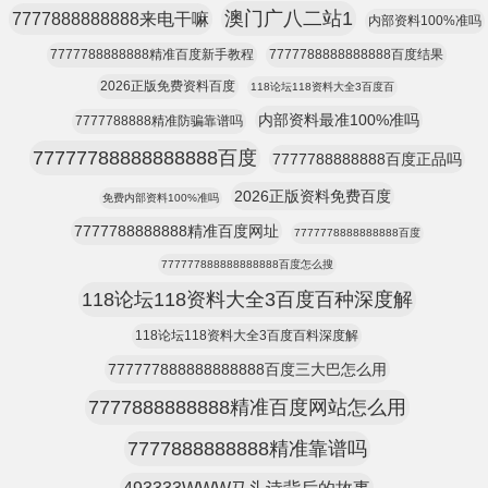
澳门广八二站1
7777888888888来电干嘛
内部资料100%准吗
7777788888888精准百度新手教程
7777788888888888百度结果
2026正版免费资料百度
118论坛118资料大全3百度百
内部资料最准100%准吗
7777788888精准防骗靠谱吗
77777788888888888百度
7777788888888百度正品吗
2026正版资料免费百度
免费内部资料100%准吗
7777788888888精准百度网址
7777778888888888百度
777777888888888888百度怎么搜
118论坛118资料大全3百度百种深度解
118论坛118资料大全3百度百料深度解
777777888888888888百度三大巴怎么用
7777888888888精准百度网站怎么用
7777888888888精准靠谱吗