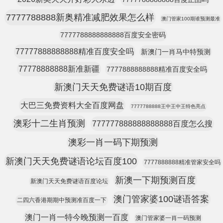
7777788888新奥精准减肥效果怎么样
澳门管家100期谁预测最准
7777788888888888百度安全密码
77777888888888精准百度安全吗
新澳门一肖马中特预测
77778888888新准新疆
7777888888888精准百度安全吗
新澳门天天免费谜语10期百度
大巴三免费资料大全百度网盘
7777788888王中王中王特色亮点
澳彩十二生肖预测
777777888888888888百度怎么搜
澳彩一肖一码下期预测
新澳门天天免费谜语论坛百度100
7777888888精准管家安全吗
新澳一下期预测百度
新澳门天天免费谜语百度论坛
澳门管家婆100谜语答案
二四六香港期期中预测准百度一下
澳门一肖一特今晚预测一百度
澳门管家婆一肖一码预测