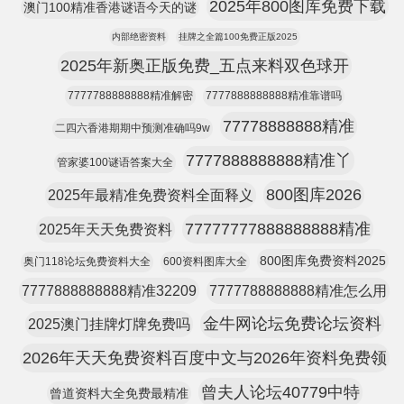
2025年800图库免费下载
澳门100精准香港谜语今天的谜
内部绝密资料
挂牌之全篇100免费正版2025
2025年新奥正版免费_五点来料双色球开
7777788888888精准解密
7777888888888精准靠谱吗
77778888888精准
二四六香港期期中预测准确吗9w
7777888888888精准丫
管家婆100谜语答案大全
800图库2026
2025年最精准免费资料全面释义
77777777888888888精准
2025年天天免费资料
800图库免费资料2025
奥门118论坛免费资料大全
600资料图库大全
7777888888888精准32209
7777788888888精准怎么用
金牛网论坛免费论坛资料
2025澳门挂牌灯牌免费吗
2026年天天免费资料百度中文与2026年资料免费领
曾夫人论坛40779中特
曾道资料大全免费最精准