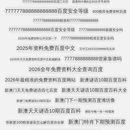
777777888888888888百度三大巴
新奥特今晚9点30分开号有吗
777777888888888888百度安全等级
600图库免费资料百度
7777788888888精准和77777888888888
777777888888888888百度安全等级
7777888888888新疆安全吗
77777888888888精准百度安全吗
2026年免费资料公开百度一下
2025年资料免费百度中文
王中王493333WWW马头诗
7777888888888管家靠谱吗
2026年天天免费资料百度中文权威解读
2026全年免费资料大全查询百度
2026年最精准的免费资料百度网站
新澳谜语10期百度百科
新澳天天谜语10期百度百科大全
新澳门天天免费谜语四七百度
新澳门下一期预测百度潍坊鲁
新澳门免费谜语10期百度4
新澳天天谜语10期百度百科
澳彩今晚一肖一特预测
新澳门特肖下期预测百度
管家婆100精准谜语怎么解百度你全家