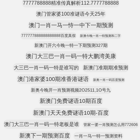
7777788888精准传真解析112.7777788888
澳门管家婆100准谜语今天25年
澳门一肖一马一恃一中下一期预测
777777888888888888百度真假
新澳今晚一肖一特预测和二字
新澳门开六今晚一特一下期预测327期
澳门大三巴一肖一码一特大鹏湾美康
大三巴一肖一码一特是谁写的
新澳门准期期准预测
澳门港家婆100期准香港谜语
新奥一肖一码百度预测
新奥今晚开一肖预测视频2O2511,1O号九
新澳门免费谜语10期百度
新澳门天天免费谜语10期-百度
澳门大三巴一肖一码一特老板是谁
管家一婆一肖预测怎么用772606
新澳下一期预测百度
一肖一马一特一预测资料