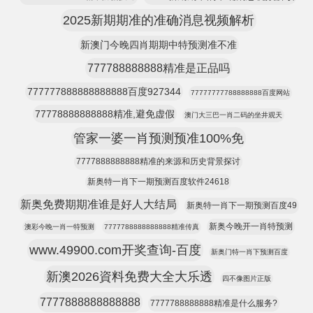
2025新期期准的准确消息视频解析
新澳门今晚四肖期期中特预测准不准
777788888888精准是正品吗
777777888888888888百度927344
77777777788888888百度网站
77778888888888精准,避免虚假
澳门大三巴一肖二码的坐井观天
管家一婆一肖预测预准100%免
7777888888888精准的来源和历史背景探讨
新奥特一肖下一期预测百度软件24618
新奥免费期期准谁是好人大结局
新奥特一肖下一期预测百度49
新奥今晚开一肖特预测
澳彩今晚一肖一特预测
7777788888888888精准传真
www.49900.com开奖查询-百度
新奥门特一肖下预测百度
新澳2026資料免费大全大乐透
四不像图片正版
7777888888888888
7777788888888精准是什么服务?