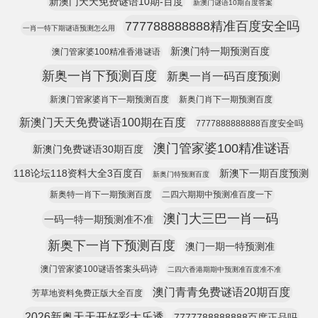
新澳门天天免费谜语10期-百度
新澳门谜语10期百度答案
777788888888精准百度安全吗
一肖一特下期谜语预测怎么用
新澳门特一期预测百度
澳门管家婆100精准香港谜语
新奥一肖下预测百度
新奥一肖一码百度预测
新澳门管家婆肖下一期预测百度
新奥门肖下一期预测百度
新澳门天天免费谜语100期在百度
7777888888888百度安全吗
澳门管家婆100精准谜语
新澳门免费谜语30期百度
118论坛118资料大全3百度百
新澳下一期百度预测
新奥门特预测百度
新奥特一肖下一期预测百度
二四六期期中预测准百度一下
澳门大三巴一肖一码
一码一特一期预测准不准
新奥下一肖下预测百度
澳门一期一特预测准
澳门管家婆100谜语答案头码诗
二四六香港期期中预测准百度准不准
澳门青青免费谜语20期百度
芳草地资料免费正版大全百度
2026新奥天天开好彩大乐透
7777788888888百度正品吗