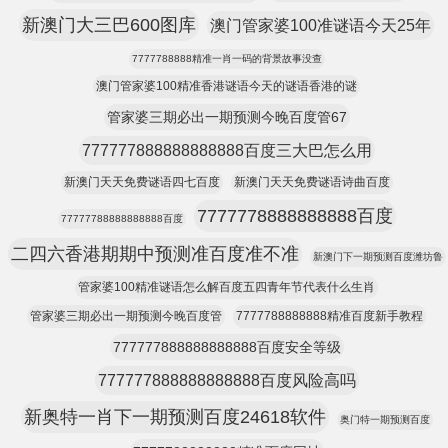
新澳门大三巴600图库
澳门管家婆100准谜语今天25年
7777788888精准一肖一码的背景故事没查
澳门管家婆100精准香港谜语今天的谜语香港的谜
管家婆三期必出一期预测今晚百度管67
777777888888888888百度三大巴怎么用
新澳门天天免费谜语四七百度
新澳门天天免费谜语诗曲百度
7777778888888888百度
77777788888888888百度
二四六香港期期中预测准百度准不准
新澳门下一期预测百度潍坊鲁
管家婆100精准谜语怎么解百度五四青年节代表什么生肖
管家婆三期必出一期预测今晚百度管
7777788888888精准百度新手教程
777777888888888888百度安全等级
777777888888888888百度风险高吗
新奥特一肖下一期预测百度24618软件
奥门特一期预测百度