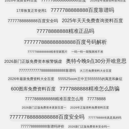
7777788888888888百度
2026年免费资料百度
2026全年免费资料查询百度
7777788888888百度靠谱吗
17库恢复正常使用1
2025年天天免费查询资料百度
7777788888888百度安全吗
77778888888精准正品吗
777777888888888888百度号码解析
7777788888888精准管家图片
一码一特一期预测准不准
奥特今晚9点30分开啥意思
2026新门正版免费资本猴警惕虚
77777777777888888888888靠谱吗
大三巴免费资料大全百度
2026年最新免费资料大全百度
555525oom王中王5555555的寓意和象征
7777888888精准怎么防骗
600图库免费资料百度
7777888888888精准百度怎么用
77778888
2026新门正版免费资本更新百度一
2026年正版资料免费资料百度
77777788888888888百度安全吗
777778888传真是真的吗
7777788888888靠谱吗评价
2026新门正版免费资本安全吗一