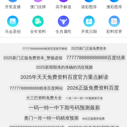
开奖直播
澳门挂牌
高手解迷
港彩图库
澳彩图库
马会原创
全年资料
生肖属性
开奖日期
彩料世界
2025新门正版免费资本
7777788888888精准百度新手教程
7777788888888888百度结果
2025新门正版免费资本_警惕虚假
2025新期期准的准确的消息视频
2025年天天免费资料百度官力重点解读
2026正版免费资料百度
7777788888888精准百度网站
大三巴资料免费大全
一肖一中一特一中预测准不准
一码一特一中下期号码预测最新
奥门一肖一特一码精准预测
600正版图库免费