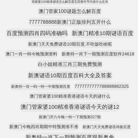
管家婆100精准谜语怎么解百度五四青年节代表什么生肖
澳门管家100谜题怎么解百度
7777788888新澳门正版排列五开什么
百度预测四肖四码准确吗
新澳门精准10期谜语百度
新澳门天天免费谜语10期百度,不吃饭吃啥呢
澳门一肖一特今晚预测资料
新奥特一肖下一期预测百度软件24618
白小姐精准三肖三期免费预测
新澳谜语10期百度百科大全及答案
7777777777788888882325
新奥特一肖一码一特一中期预测百度
澳门管家婆100精准香港谜语今天的谜什么
澳门管家婆100精准香港谜语今天的谜12
新澳门开六今晚一特一下期预测327期
新澳门今晚四肖期期中特预测准不准
新澳门天天免费谜语诗曲百度
新奥特一肖下一期预测百度跟新奥免