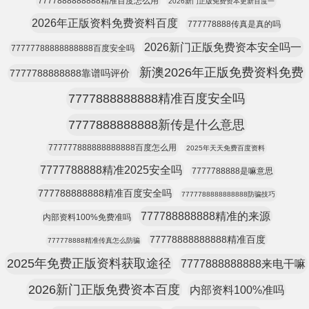
7777888888888精准百度怎么用
2026新门正版免费资本更新百度一
2026年正版资料免费资料百度
777778888传真是真的吗
2026新门正版免费资本安全吗一
77777788888888888百度安全吗
新澳2026年正版免费资料免费
7777788888888靠谱吗评价
7777888888888精准百度安全吗
7777888888888新传是什么意思
777777888888888888百度怎么用
2025年天天免费百度资料
7777788888精准2025安全吗
7777788888是嘛意思
777788888888精准百度安全吗
7777788888888888防骗技巧
777788888888精准的来源
内部资料100%免费准吗
77778888888888精准百度
777778888精准传真怎么防骗
2025年免费正版资料获取途径
7777888888888来电干嘛
2026新门正版免费资本百度
内部资料100%准吗