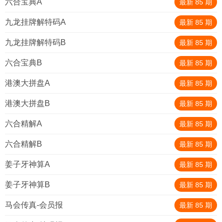
六合宝典A
最新
85
期
九龙挂牌解特码A
最新
85
期
九龙挂牌解特码B
最新
85
期
六合宝典B
最新
85
期
港澳大拼盘A
最新
85
期
港澳大拼盘B
最新
85
期
六合精解A
最新
85
期
六合精解B
最新
85
期
姜子牙神算A
最新
85
期
姜子牙神算B
最新
85
期
马会传真-会员报
最新
85
期