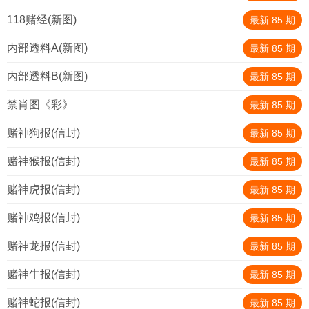
118赌经(新图)
最新
85
期
内部透料A(新图)
最新
85
期
内部透料B(新图)
最新
85
期
禁肖图《彩》
最新
85
期
赌神狗报(信封)
最新
85
期
赌神猴报(信封)
最新
85
期
赌神虎报(信封)
最新
85
期
赌神鸡报(信封)
最新
85
期
赌神龙报(信封)
最新
85
期
赌神牛报(信封)
最新
85
期
赌神蛇报(信封)
最新
85
期