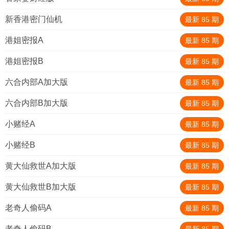
新香港密门仙机
最新
85
期
港姐密报A
最新
85
期
港姐密报B
最新
85
期
六合内部A加大版
最新
85
期
六合内部B加大版
最新
85
期
小赌经A
最新
85
期
小赌经B
最新
85
期
黄大仙救世A加大版
最新
85
期
黄大仙救世B加大版
最新
85
期
老奇人偷码A
最新
85
期
老奇人偷码B