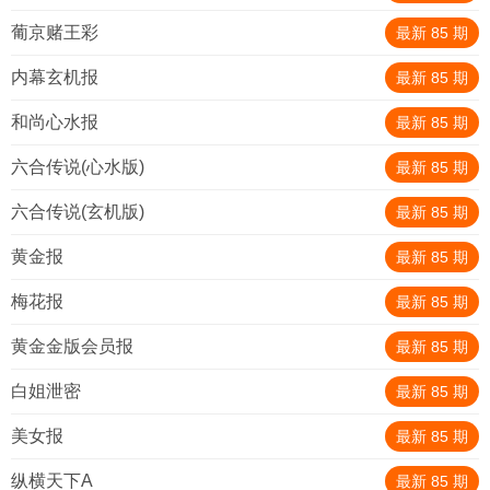
葡京赌王彩
最新
85
期
内幕玄机报
最新
85
期
和尚心水报
最新
85
期
六合传说(心水版)
最新
85
期
六合传说(玄机版)
最新
85
期
黄金报
最新
85
期
梅花报
最新
85
期
黄金金版会员报
最新
85
期
白姐泄密
最新
85
期
美女报
最新
85
期
纵横天下A
最新
85
期