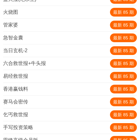
火烧图
最新
85
期
管家婆
最新
85
期
急智金囊
最新
85
期
当日玄机-2
最新
85
期
六合救世报+牛头报
最新
85
期
易经救世报
最新
85
期
香港赢钱料
最新
85
期
赛马会密传
最新
85
期
乞丐救世报
最新
85
期
手写投资策略
最新
85
期