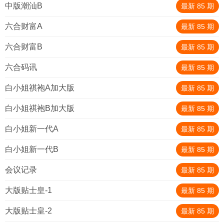
中版潮汕B
最新
85
期
六合财富A
最新
85
期
六合财富B
最新
85
期
六合码讯
最新
85
期
白小姐祺袍A加大版
最新
85
期
白小姐祺袍B加大版
最新
85
期
白小姐新一代A
最新
85
期
白小姐新一代B
最新
85
期
会议记录
最新
85
期
大版贴士皇-1
最新
85
期
大版贴士皇-2
最新
85
期