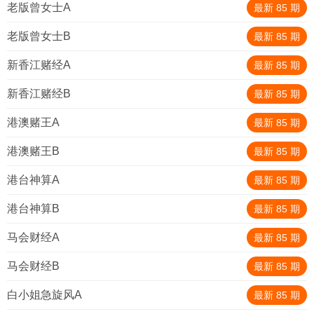
老版曾女士A
最新
85
期
老版曾女士B
最新
85
期
新香江赌经A
最新
85
期
新香江赌经B
最新
85
期
港澳赌王A
最新
85
期
港澳赌王B
最新
85
期
港台神算A
最新
85
期
港台神算B
最新
85
期
马会财经A
最新
85
期
马会财经B
最新
85
期
白小姐急旋风A
最新
85
期