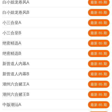
白小姐龙卷风A
最新
85
期
白小姐龙卷风B
最新
85
期
小三合皇A
最新
85
期
小三合皇B
最新
85
期
绝密精选A
最新
85
期
绝密精选B
最新
85
期
新曾道人内幕A
最新
85
期
新曾道人内幕B
最新
85
期
潮州六合赌王A
最新
85
期
潮州六合赌王B
最新
85
期
中版潮汕A
最新
85
期