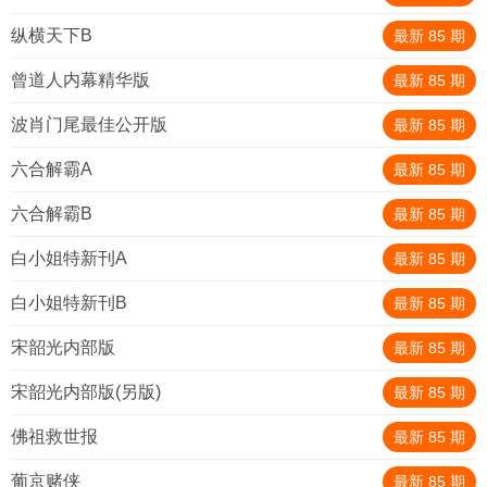
纵横天下B
最新
85
期
曾道人内幕精华版
最新
85
期
波肖门尾最佳公开版
最新
85
期
六合解霸A
最新
85
期
六合解霸B
最新
85
期
白小姐特新刊A
最新
85
期
白小姐特新刊B
最新
85
期
宋韶光内部版
最新
85
期
宋韶光内部版(另版)
最新
85
期
佛祖救世报
最新
85
期
葡京赌侠
最新
85
期