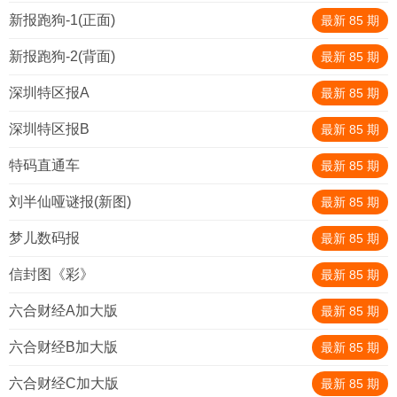
新报跑狗-1(正面)
最新
85
期
新报跑狗-2(背面)
最新
85
期
深圳特区报A
最新
85
期
深圳特区报B
最新
85
期
特码直通车
最新
85
期
刘半仙哑谜报(新图)
最新
85
期
梦儿数码报
最新
85
期
信封图《彩》
最新
85
期
六合财经A加大版
最新
85
期
六合财经B加大版
最新
85
期
六合财经C加大版
最新
85
期