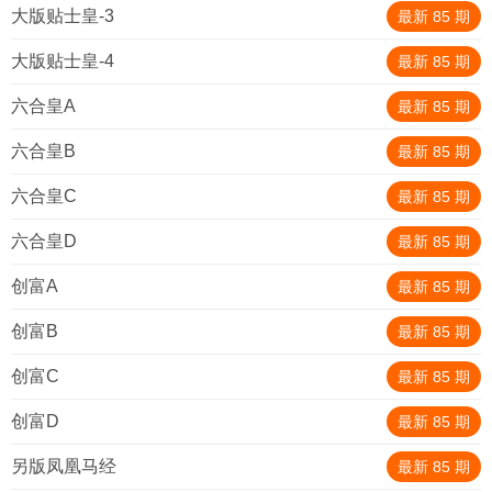
大版贴士皇-3
最新
85
期
大版贴士皇-4
最新
85
期
六合皇A
最新
85
期
六合皇B
最新
85
期
六合皇C
最新
85
期
六合皇D
最新
85
期
创富A
最新
85
期
创富B
最新
85
期
创富C
最新
85
期
创富D
最新
85
期
另版凤凰马经
最新
85
期