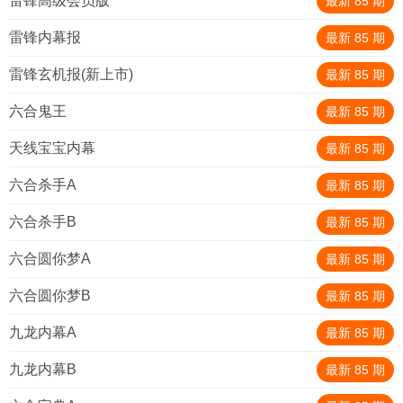
雷锋高级会员版
最新
85
期
雷锋内幕报
最新
85
期
雷锋玄机报(新上市)
最新
85
期
六合鬼王
最新
85
期
天线宝宝内幕
最新
85
期
六合杀手A
最新
85
期
六合杀手B
最新
85
期
六合圆你梦A
最新
85
期
六合圆你梦B
最新
85
期
九龙内幕A
最新
85
期
九龙内幕B
最新
85
期