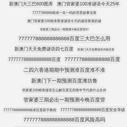
新澳门大三巴600图库
澳门管家婆100准谜语今天25年
7777788888精准一肖一码的背景故事没查
澳门管家婆100精准香港谜语今天的谜语香港的谜
管家婆三期必出一期预测今晚百度管67
777777888888888888百度三大巴怎么用
新澳门天天免费谜语四七百度
新澳门天天免费谜语诗曲百度
7777778888888888百度
77777788888888888百度
二四六香港期期中预测准百度准不准
新澳门下一期预测百度潍坊鲁
管家婆100精准谜语怎么解百度五四青年节代表什么生肖
管家婆三期必出一期预测今晚百度管
777777888888888888百度安全等级
7777788888888精准百度新手教程
777777888888888888百度风险高吗