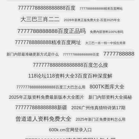
77777788888888888百度
7777888888888精准百度网站
大三巴三肖二二
2026年新奥正版免费大全-百度2025年全
7777788888888百度正品吗
免费内部资料100%准吗
7777788888888精准百度网址
大三巴一肖一特一中招生简章
7777788888
新门内部最准确更新方式是什么
7777778888888888百度
777777888888888888百度怎么搜
118论坛118资料大全3百度百种深度解
800TK图库大全
777777888888888888百度三大巴怎么用
2025年正版资料免费最新版本大全图片
新门内部资料大全揭秘
777777888888888新疆
2026广州传真猜特诗第17期
曾道道人资料免费大全
2025年新门正免费资料怎么用
600k.cm官网登录入口