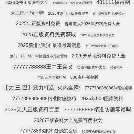
481111横富网
2026免费正版资料大全
118论坛118资料大全3百度百
大三巴一尚一特
2025年新门正版免费资料
新门内资料免费公开
2025年正版资料免费
曾道道人2025年资料免费大全
2025正版资料免费获取
2026年正版资料大全百文
2025新港期期准最准最新消息
大三巴资料免费公开网站
2026芳草地资料免费大全
澳门一码一特一中预测准不准访雷锋
77777788888王中王含义
曾道内部资料大全
49资汛网
600资料完整版
广西三八网资料员
【大.三.巴】致力打造_火热全网!
7777788888888精准精疆
7777888888888精准防骗技巧
2026年800图库资料
2025天天正版资料百度
7777788888精准防骗靠谱吗
2026正版资料大全免费百度中文
777778888跑狗图谜怎么玩
2025年免费精准公开百度