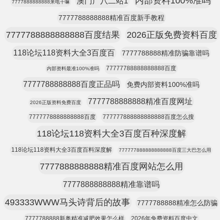
内部资料100%准吗
澳门广八二站1
7777888888888来电干嘛
7777788888888精准百度新手教程
7777788888888888百度结果
2026正版免费资料百度
118论坛118资料大全3百度百
7777788888精准防骗靠谱吗
77777788888888888百度
内部资料最准100%准吗
7777788888888百度正品吗
免费内部资料100%准吗
7777788888888精准百度网址
2026正版资料免费百度
7777778888888888百度
777777888888888888百度怎么搜
118论坛118资料大全3百度百种深度解
118论坛118资料大全3百度百料深度解
777777888888888888百度三大巴怎么用
7777888888888精准百度网站怎么用
7777888888888精准靠谱吗
493333WWW马头诗背后的故事
7777788888精准怎么防骗
7777788888新奥精准减肥效果怎么样
2026年免费资料百度中文