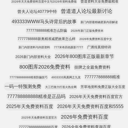
曾道资料大全免费最精准
2026年天天免费资料百度中文与2026年资料免费领
曾道道人论坛最新讨论
曾夫人论坛40779中特
493333WWW马头诗背后的故事
新门内部最精确更新内容解读
7777788888精准怎么防骗
2026年新门正版免费资本
7777788888新奥精准减肥效果怎么样
2026年免费资料百度中文
广洲传真猜特诗
新门内部资料与内部资料
777米奇四色眼影7777
2026年800图库正版最新章节
2026新门内部资料大全
800图库2026免费资料
挂牌之全篇免费资料
777777888888精准
777788888888精准防骗技巧
4933333凤凰网之九龙
一码一特预测免费
芳草地资料免费正版大全百度
大三巴致力打造火热全网
777788888888精准是正品吗
2026年天天免费资料百度官方
2025年天免费资料百度
2026年天天免费资料百度和5555
2026年免费资料百度
2025年天免费资料百度官方
2026全年免费资料查询百度
7777788888888888百度