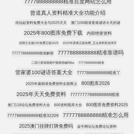
7777888888888精准百度网站怎么用
曾道真人资料精准大全功能介绍
何仙姑资料兔费大全与2025天天
澳门100精准香港谜语今天的谜
2025年800图库免费下载
内部绝密资料
挂牌之全篇100免费正版2025
2025年新奥正版免费_五点来料双色球开
7777888888888精准靠谱吗
7777788888888精准解密
二四六香港期期中预测准确吗9w
77778888888精准
管家婆100谜语答案大全
7777888888888精准丫
800图库2026
2025年最精准免费资料全面释义
2025年天天免费资料
77777777888888888精准
800图库免费资料2025
奥门118论坛免费资料大全
600资料图库大全
7777788888888精准怎么用
7777888888888精准32209
2025澳门挂牌灯牌免费吗
金牛网论坛免费论坛资料