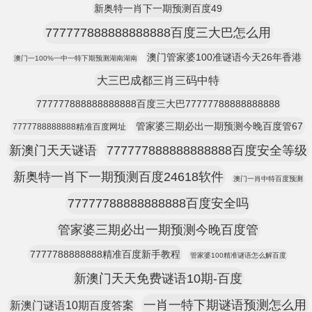
新奥特一肖下一期预测百度49
777777888888888888百度三大巴怎么用
澳门管家婆100准谜语今天26年香港
澳门一100%一中一特下期预测湖南湖南
大三巴成都三肖三码中特
777777888888888888百度三大巴77777788888888888
管家婆三期必出一期预测今晚百度管67
7777788888888精准百度网址
新澳门天天谜语
777777888888888888百度安全等级
新奥特一肖下一期预测百度24618软件
澳门一肖中特百度预测
77777788888888888百度安全吗
管家婆三期必出一期预测今晚百度管
7777788888888精准百度新手教程
管家婆100精准谜语怎么解百度
新澳门天天免费谜语10期-百度
一肖一特下期谜语预测怎么用
新澳门谜语10期百度答案