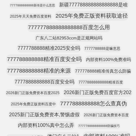
新疆777788888888888888是啥
7777888888888新传是什么意思
2025年免费正版资料获取途径
2025年天天免费百度资料
777777888888888888百度怎么用
广东八二站82953ccm是正规网站吗
7777788888精准2025安全吗
7777788888是嘛意思
777788888888精准百度安全吗
内部资料100%免费准吗
777788888888精准的来源
777778888精准传真怎么防骗
7777888888888百度安全吗
77778888888888精准百度
2026新门正版免费百度官方202
2026新门正版免费资本百度2025
7777888888888怎么查真伪
2025年免费正版资料百度中
2025新门正版免费资本,警惕虚假
2026新门正版免费资本百度
内部资料100%真中怎么弄
7777788888888888防骗技巧