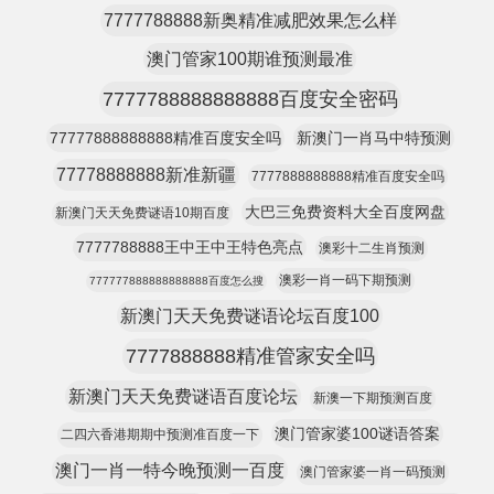
7777788888新奥精准减肥效果怎么样
澳门管家100期谁预测最准
7777788888888888百度安全密码
77777888888888精准百度安全吗
新澳门一肖马中特预测
77778888888新准新疆
7777888888888精准百度安全吗
大巴三免费资料大全百度网盘
新澳门天天免费谜语10期百度
7777788888王中王中王特色亮点
澳彩十二生肖预测
澳彩一肖一码下期预测
777777888888888888百度怎么搜
新澳门天天免费谜语论坛百度100
7777888888精准管家安全吗
新澳门天天免费谜语百度论坛
新澳一下期预测百度
澳门管家婆100谜语答案
二四六香港期期中预测准百度一下
澳门一肖一特今晚预测一百度
澳门管家婆一肖一码预测