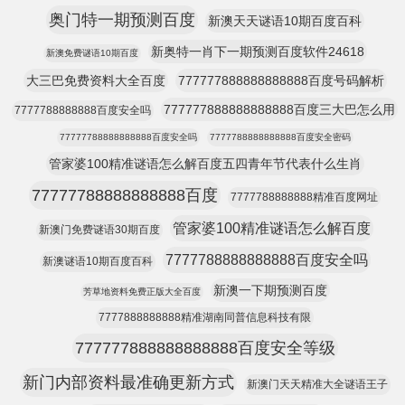
奥门特一期预测百度
新澳天天谜语10期百度百科
新奥特一肖下一期预测百度软件24618
新澳免费谜语10期百度
大三巴免费资料大全百度
777777888888888888百度号码解析
777777888888888888百度三大巴怎么用
7777788888888百度安全吗
77777788888888888百度安全吗
7777788888888888百度安全密码
管家婆100精准谜语怎么解百度五四青年节代表什么生肖
77777788888888888百度
7777788888888精准百度网址
管家婆100精准谜语怎么解百度
新澳门免费谜语30期百度
7777788888888888百度安全吗
新澳谜语10期百度百科
新澳一下期预测百度
芳草地资料免费正版大全百度
7777888888888精准湖南同普信息科技有限
777777888888888888百度安全等级
新门内部资料最准确更新方式
新澳门天天精准大全谜语王子