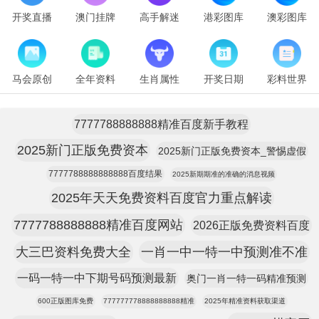
开奖直播
澳门挂牌
高手解迷
港彩图库
澳彩图库
马会原创
全年资料
生肖属性
开奖日期
彩料世界
7777788888888精准百度新手教程
2025新门正版免费资本
2025新门正版免费资本_警惕虚假
7777788888888888百度结果
2025新期期准的准确的消息视频
2025年天天免费资料百度官力重点解读
7777788888888精准百度网站
2026正版免费资料百度
大三巴资料免费大全
一肖一中一特一中预测准不准
一码一特一中下期号码预测最新
奥门一肖一特一码精准预测
600正版图库免费
777777778888888888精准
2025年精准资料获取渠道