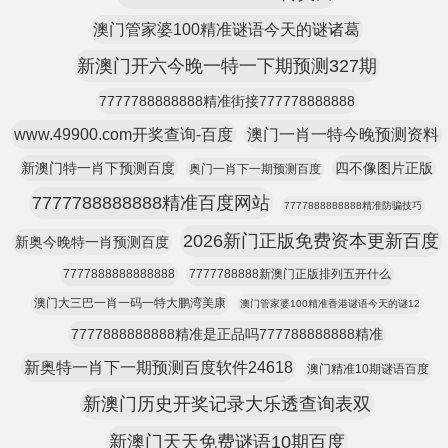
澳门管家婆100精准谜语今天的谜诸葛
新澳门开六今晚一特一下期预测327期
7777788888888精准街接777778888888
www.49900.com开奖查询-百度
澳门一肖一特今晚预测资料
新澳门特一肖下预测百度
四不像图片正版
奥门一肖下一期预测百度
7777788888888精准百度网站
7777888888888精准防骗技巧
2026新门正版免费资本更新百度
新奥今晚特一肖预测百度
7777888888888888
7777788888新澳门正版排列五开什么
澳门大三巴一肖一码一特大鹏湾美康
澳门管家婆100精准香港谜语今天的谜12
7777888888888精准是正品吗777788888888精准
新奥特一肖下一期预测百度软件24618
澳门精准10期谜语百度
新澳门历史开奖记录大乐透查询表双
新澳门天天免费谜语10期百度