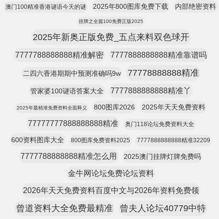
2025年800图库免费下载
内部绝密资料
澳门100精准香港谜语今天的谜
挂牌之全篇100免费正版2025
2025年新奥正版免费_五点来料双色球开
7777788888888精准解密
7777888888888精准靠谱吗
77778888888精准
二四六香港期期中预测准确吗9w
7777888888888精准丫
管家婆100谜语答案大全
800图库2026
2025年天天免费资料
2025年最精准免费资料全面释义
77777777888888888精准
奥门118论坛免费资料大全
600资料图库大全
800图库免费资料2025
7777888888888精准32209
7777788888888精准怎么用
2025澳门挂牌灯牌免费吗
金牛网论坛免费论坛资料
2026年天天免费资料百度中文与2026年资料免费领
曾道资料大全免费最精准
曾夫人论坛40779中特