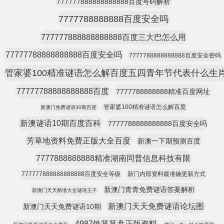
777777888888888888百度号码解析
7777788888888百度安全吗
777777888888888888百度三大巴怎么用
77777788888888888百度安全吗
7777788888888888百度安全密码
管家婆100精准谜语怎么解百度五四青年节代表什么生
77777788888888888百度
7777788888888精准百度网址
管家婆100精准谜语怎么解百度
新澳门免费谜语30期百度
新澳谜语10期百度百科
7777788888888888百度安全吗
芳草地资料免费正版大全百度
新澳一下期预测百度
7777888888888精准湖南同普信息科技有限
777777888888888888百度安全等级
新门内部资料最准确更新方式
新澳门青青免费谜语答案解析
新澳门天天精准大全谜语王子
新澳门天天免费谜语论坛图
新澳门天天免费谜语10期
4987铁算算盘正版资料