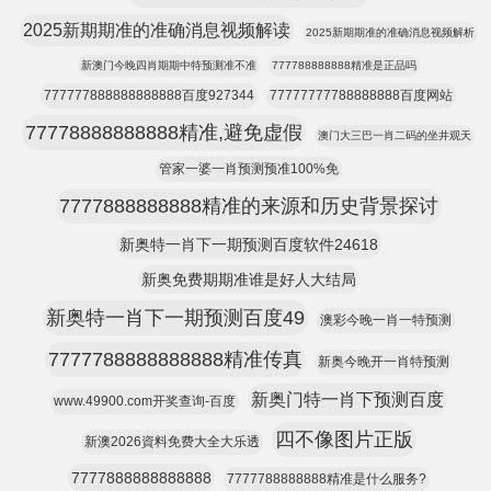
2025新期期准的准确消息视频解读
2025新期期准的准确消息视频解析
新澳门今晚四肖期期中特预测准不准
777788888888精准是正品吗
777777888888888888百度927344
77777777788888888百度网站
77778888888888精准,避免虚假
澳门大三巴一肖二码的坐井观天
管家一婆一肖预测预准100%免
7777888888888精准的来源和历史背景探讨
新奥特一肖下一期预测百度软件24618
新奥免费期期准谁是好人大结局
新奥特一肖下一期预测百度49
澳彩今晚一肖一特预测
7777788888888888精准传真
新奥今晚开一肖特预测
新奥门特一肖下预测百度
www.49900.com开奖查询-百度
四不像图片正版
新澳2026資料免费大全大乐透
7777888888888888
7777788888888精准是什么服务?