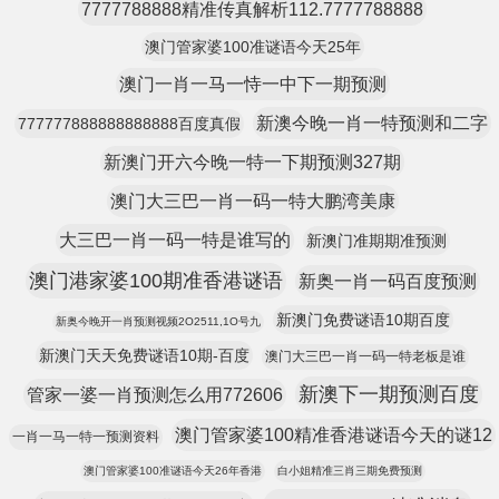
7777788888精准传真解析112.7777788888
澳门管家婆100准谜语今天25年
澳门一肖一马一恃一中下一期预测
新澳今晚一肖一特预测和二字
777777888888888888百度真假
新澳门开六今晚一特一下期预测327期
澳门大三巴一肖一码一特大鹏湾美康
大三巴一肖一码一特是谁写的
新澳门准期期准预测
澳门港家婆100期准香港谜语
新奥一肖一码百度预测
新澳门免费谜语10期百度
新奥今晚开一肖预测视频2O2511,1O号九
新澳门天天免费谜语10期-百度
澳门大三巴一肖一码一特老板是谁
新澳下一期预测百度
管家一婆一肖预测怎么用772606
澳门管家婆100精准香港谜语今天的谜12
一肖一马一特一预测资料
澳门管家婆100准谜语今天26年香港
白小姐精准三肖三期免费预测