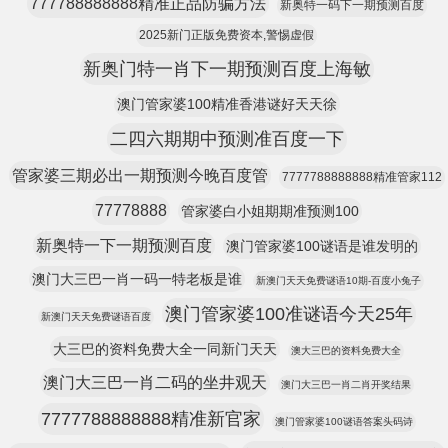
777788888888精准正品防骗方法
新奥特一码下一期预测百度
2025新门正版免费资本,警惕虚假
新奥门特一肖下一期预测百度上海敏
澳门管家婆100精准香港谜好天天徐
二四六期期中预测准百度一下
管家婆三期必出一期预测今晚百度管
7777788888888精准管家112
77778888
管家婆白小姐期期准预测100
新奥特一下一期预测百度
澳门管家婆100谜语是谁发明的
澳门大三巴一肖一码一特老板是谁
新澳门天天免费谜语10期-百度小兔子
澳门管家婆100准谜语今天25年
新澳门天天免费谜语百度
大三巴的资料免费大全一同新门天天
澳大三巴的资料免费大全
澳门大三巴一肖二码的坐井观天
澳门大三巴一肖二肖开奖结果
7777788888888精准新官家
澳门管家婆100谜语答案头码诗