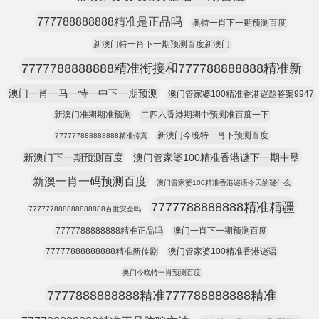
777788888888精准是正品吗
奥特一肖下一期预测百度
新澳门特一肖下一期预测百度新澳门
7777788888888精准衔接和777788888888精准新
澳门一肖一马一恃一中下一期预测
澳门管家婆100精准香港谜题答案9947
新澳门准期期准预测
二四六香港期期中预测准百度一下
新澳门今晚特一肖下预测百度
777777888888888精准传真
新澳门下一期预测百度
澳门管家婆100精准香港谜下一期中垦
新澳一肖一码预测百度
澳门管家婆100精准香港谜语今天的谜什么
7777788888888精准精疆
777777888888888888百度安全吗
7777788888888精准正品吗
澳门一肖下一期预测百度
77777888888888精准新传剧
澳门管家婆100精准香港谜语
奥门今晚特一肖预测百度
7777888888888精准777788888888精准