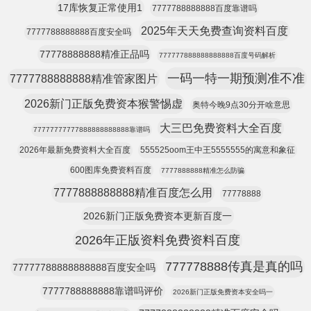
17库恢复正常使用1
7777788888888百度靠谱吗
2025年天天免费查询资料百度
7777788888888百度安全吗
77778888888精准正品吗
777777888888888888百度号码解析
一码一特一期预测准不准
7777788888888精准管家图片
2026新门正版免费资本猴警惕虚
奥特今晚9点30分开啥意思
大三巴免费资料大全百度
77777777777888888888888靠谱吗
2026年最新免费资料大全百度
555525oom王中王5555555的寓意和象征
600图库免费资料百度
7777888888精准怎么防骗
7777888888888精准百度怎么用
77778888
2026新门正版免费资本更新百度一
2026年正版资料免费资料百度
777778888传真是真的吗
77777788888888888百度安全吗
7777788888888靠谱吗评价
2026新门正版免费资本安全吗一