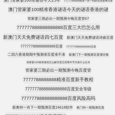
澳门管家婆100准谜语今天25年
7777788888精准一肖一码的背景故事没查
澳门管家婆100精准香港谜语今天的谜语香港的谜
管家婆三期必出一期预测今晚百度管67
777777888888888888百度三大巴怎么用
新澳门天天免费谜语四七百度
新澳门天天免费谜语诗曲百度
77777788888888888百度
7777778888888888百度
二四六香港期期中预测准百度准不准
新澳门下一期预测百度潍坊鲁
管家婆100精准谜语怎么解百度五四青年节代表什么生肖
管家婆三期必出一期预测今晚百度管
7777788888888精准百度新手教程
777777888888888888百度安全等级
777777888888888888百度风险高吗
新奥特一肖下一期预测百度24618软件
奥门特一期预测百度