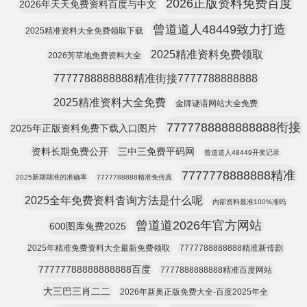
2026正版资料免费百度
2026年天天免费资料百度与中文
曾道道人48449致力打造
2025精准资料大全免费领取下载
2025精准资料免费领取
2026芳草地免费资料大全
7777788888888精准街接7777788888888
2025精准资料大全免费
金牌谜语网站大全免费
7777788888888888衔接
2025年正版资料免费下载入口图片
资料长期免费公开
三中三免费平码网
曾道道人48449开奖记录
7777778888888精准
2025新期期准的准确率
7777788888精准免传真
2025全年免费资料杳询方法是什么呢
内部资料最准100%准吗
曾道道2026年官方网站
600图库兔费2025
2025年精准免费资料大全最新免费领取
7777788888888精准新传剧
77777788888888888百度
7777888888888精准百度网站
大三巴三肖二二
2026年新奥正版免费大全-百度2025年全