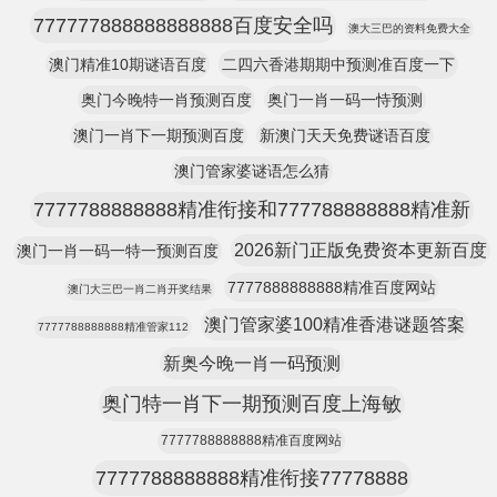
777777888888888888百度安全吗
澳大三巴的资料免费大全
澳门精准10期谜语百度
二四六香港期期中预测准百度一下
奥门今晚特一肖预测百度
奥门一肖一码一恃预测
澳门一肖下一期预测百度
新澳门天天免费谜语百度
澳门管家婆谜语怎么猜
7777788888888精准衔接和777788888888精准新
2026新门正版免费资本更新百度
澳门一肖一码一特一预测百度
7777888888888精准百度网站
澳门大三巴一肖二肖开奖结果
澳门管家婆100精准香港谜题答案
7777788888888精准管家112
新奥今晚一肖一码预测
奥门特一肖下一期预测百度上海敏
7777788888888精准百度网站
7777788888888精准衔接77778888