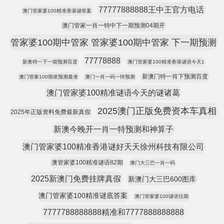
77777888888王中王官方电话
澳门管家婆100精准香港谜答案
澳门管家一肖一特中下一期预测04期开
管家婆100期中管家 管家婆100期中管家 下一期预测
77778888
新奥特一下一期预测百度
澳门管家婆100精准香港谜语今天1
新澳门特一肖下预测百度
澳门管家100期谁预测最准
澳门一肖一码一恃预测
澳门管家婆100精准谜语今天的谜诸葛
2025澳门正版免费资本车真相
2025年正版资料免费最新真假
新澳今晚开一肖一特预测和神算子
澳门管家婆100精准香港谜好天天徐州科技有限公司
澳管家婆100精准谜语82期
澳门大三巴一肖一码
2025新澳门免费挂牌真假
新澳门大三巴600图库
澳门管家婆100精准谜底答案
澳门管家婆100谜语往期
7777788888888精准和7777888888888