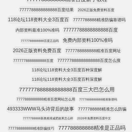
7777788888888888百度结果
2026正版免费资料百度
118论坛118资料大全3百度百
7777788888精准防骗靠谱吗
77777788888888888百度
内部资料最准100%准吗
免费内部资料100%准吗
7777788888888百度正品吗
2026正版资料免费百度
7777788888888精准百度网址
777777888888888888百度怎么搜
7777778888888888百度
118论坛118资料大全3百度百种深度解
118论坛118资料大全3百度百料深度解
777777888888888888百度三大巴怎么用
7777888888888精准百度网站怎么用
7777888888888精准靠谱吗
493333WWW马头诗背后的故事
7777788888精准怎么防骗
7777788888新奥精准减肥效果怎么样
2026年免费资料百度中文
777788888888精准是正品吗
777788888888精准防骗技巧