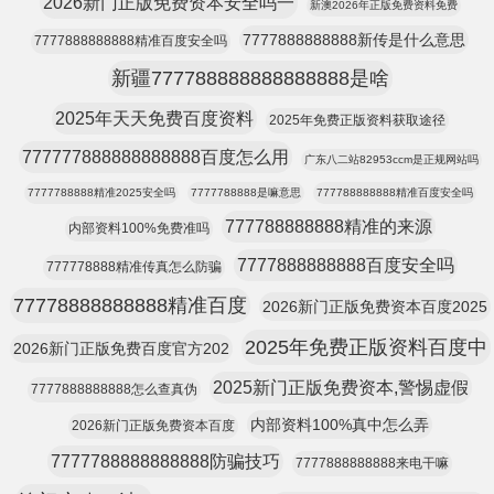
2026新门正版免费资本安全吗一
新澳2026年正版免费资料免费
7777888888888新传是什么意思
7777888888888精准百度安全吗
新疆777788888888888888是啥
2025年天天免费百度资料
2025年免费正版资料获取途径
777777888888888888百度怎么用
广东八二站82953ccm是正规网站吗
7777788888精准2025安全吗
7777788888是嘛意思
777788888888精准百度安全吗
777788888888精准的来源
内部资料100%免费准吗
7777888888888百度安全吗
777778888精准传真怎么防骗
77778888888888精准百度
2026新门正版免费资本百度2025
2025年免费正版资料百度中
2026新门正版免费百度官方202
2025新门正版免费资本,警惕虚假
7777888888888怎么查真伪
内部资料100%真中怎么弄
2026新门正版免费资本百度
7777788888888888防骗技巧
7777888888888来电干嘛