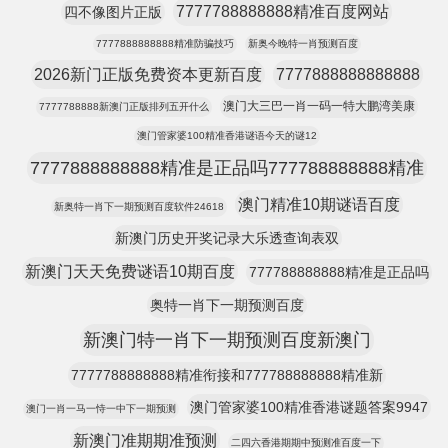
7777788888888精准百度网站
四不像图片正版
7777888888888精准防骗技巧
新奥今晚特一肖预测百度
2026新门正版免费资本更新百度
7777888888888888
澳门大三巴一肖一码一特大鹏湾美康
7777788888新澳门正版排列五开什么
澳门管家婆100精准香港谜语今天的谜12
7777888888888精准是正品吗777788888888精准
澳门精准10期谜语百度
新奥特一肖下一期预测百度软件24618
新澳门历史开奖记录大乐透查询表双
新澳门天天免费谜语10期百度
777788888888精准是正品吗
奥特一肖下一期预测百度
新澳门特一肖下一期预测百度新澳门
7777788888888精准衔接和777788888888精准新
澳门管家婆100精准香港谜题答案9947
澳门一肖一马一恃一中下一期预测
新澳门准期期准预测
二四六香港期期中预测准百度一下