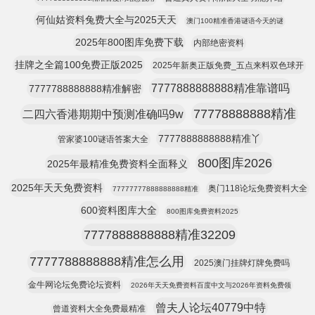
何仙姑资料兔费大全与2025天天
澳门100精准香港谜语今天的谜
2025年800图库免费下载
内部绝密资料
挂牌之全篇100免费正版2025
2025年新奥正版免费_五点来料双色球开
7777888888888精准靠谱吗
7777788888888精准解密
77778888888精准
二四六香港期期中预测准确吗9w
7777888888888精准丫
管家婆100谜语答案大全
800图库2026
2025年最精准免费资料全面释义
2025年天天免费资料
奥门118论坛免费资料大全
77777777888888888精准
600资料图库大全
800图库免费资料2025
7777888888888精准32209
7777788888888精准怎么用
2025澳门挂牌灯牌免费吗
金牛网论坛免费论坛资料
2026年天天免费资料百度中文与2026年资料免费领
曾夫人论坛40779中特
曾道资料大全免费最精准