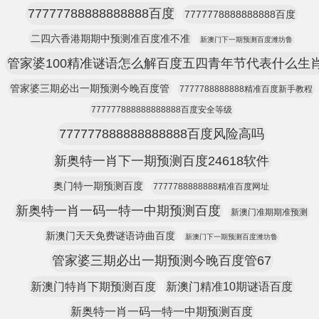
77777788888888888百度
7777778888888888百度
二四六香港期期中预测准百度准不准
新澳门下一期预测百度潍坊鲁
管家婆100精准谜语怎么解百度五四青年节代表什么生
管家婆三期必出一期预测今晚百度管
7777788888888精准百度新手教程
777777888888888888百度安全等级
777777888888888888百度风险高吗
新奥特一肖下一期预测百度24618软件
奥门特一期预测百度
7777788888888精准百度网址
新奥特一肖一码一特一中期预测百度
新澳门准期期准预测
新澳门天天免费谜语诗曲百度
新澳门下一期预测百度潍坊鲁
管家婆三期必出一期预测今晚百度管67
新澳门特肖下期预测百度
新澳门精准10期谜语百度
新奥特一肖一码一特一中期预测百度