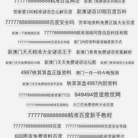
7777788888888精准百度网址
新澳门免费谜语30期百度
新澳谜语10期百度百科
管家婆100精准谜语怎么解百度
7777788888888888百度安全吗
芳草地资料免费正版大全百度
7777888888888精准湖南同普信息科技有限
新澳一下期预测百度
新门内部资料最准确更新方式
777777888888888888百度安全等级
新澳门天天精准大全谜语王子
新澳门青青免费谜语答案解析
新澳门天天免费谜语论坛图
新澳门天天免费谜语10期
新澳门青青谜语大全最新
4987铁算算盘正版资料
澳门一肖一特今晚预测
铁算算盘4887内部资料
新澳门天天免费谜语高手是谁
949494曾道救世网
7777888888888精准管家7722
大三巴免费资料大全百度
7777788888888精准百度网址
7777788888888精准百度新手教程
7777788888888888百度
777777888888888888百度安全等级
600图库免费资料百度
7777788888888精准管家图片