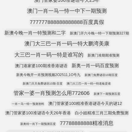
澳门管家婆100准谜语今天25年
澳门一肖一马一恃一中下一期预测
777777888888888888百度真假
新澳今晚一肖一特预测和二字
新澳门开六今晚一特一下期预测327期
澳门大三巴一肖一码一特大鹏湾美康
大三巴一肖一码一特是谁写的
新澳门准期期准预测
新奥一肖一码百度预测
澳门港家婆100期准香港谜语
新奥今晚开一肖预测视频2O2511,1O号九
新澳门免费谜语10期百度
新澳门天天免费谜语10期-百度
澳门大三巴一肖一码一特老板是谁
管家一婆一肖预测怎么用772606
新澳下一期预测百度
澳门管家婆100精准香港谜语今天的谜12
一肖一马一特一预测资料
澳门管家婆100准谜语今天26年香港
白小姐精准三肖三期免费预测
77788888888精准消息
新奥特一肖下一期预测百度