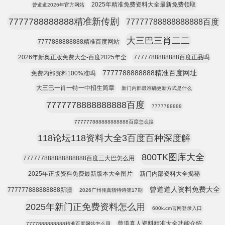
2025年精准免费资料大全最新免费领取
曾道道2026年官方网站
7777788888888精准新传剧
77777788888888888百度
大三巴三肖二二
7777888888888精准百度网站
2026年新奥正版免费大全-百度2025年全
7777788888888百度正品吗
7777788888888精准百度网址
免费内部资料100%准吗
大三巴一肖一特一中招生简章
新门内部最准确更新方式是什么
7777778888888888百度
7777788888
777777888888888888百度怎么搜
118论坛118资料大全3百度百种深度解
800TK图库大全
777777888888888888百度三大巴怎么用
2025年正版资料免费最新版本大全图片
新门内部资料大全揭秘
曾道道人资料免费大全
777777888888888新疆
2026广州传真猜特诗第17期
2025年新门正免费资料怎么用
600k.cm官网登录入口
曾道真人资料精准大全功能介绍
7777888888888精准百度网站怎么用