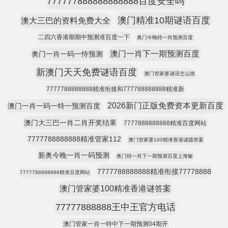
777777888888888888百度安全吗
澳门精准10期谜语百度
澳大三巴的资料免费大全
二四六香港期期中预测准百度一下
奥门今晚特一肖预测百度
澳门一肖下一期预测百度
奥门一肖一码一恃预测
新澳门天天免费谜语百度
澳门管家婆谜语怎么猜
7777788888888精准衔接和777788888888精准新
2026新门正版免费资本更新百度
澳门一肖一码一特一预测百度
澳门大三巴一肖二肖开奖结果
7777888888888精准百度网站
7777788888888精准管家112
澳门管家婆100精准香港谜题答案
新奥今晚一肖一码预测
奥门特一肖下一期预测百度上海敏
7777788888888精准衔接77778888
7777788888888精准百度网站
澳门管家婆100精准香港谜答案
77777888888王中王官方电话
澳门管家一肖一特中下一期预测04期开