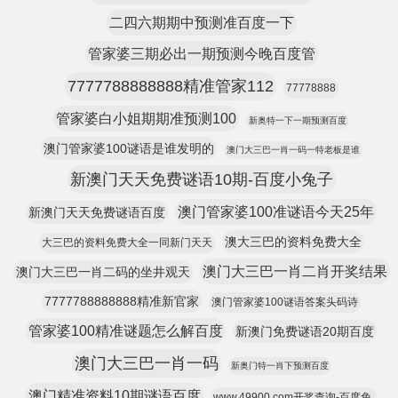
二四六期期中预测准百度一下
管家婆三期必出一期预测今晚百度管
7777788888888精准管家112
77778888
管家婆白小姐期期准预测100
新奥特一下一期预测百度
澳门管家婆100谜语是谁发明的
澳门大三巴一肖一码一特老板是谁
新澳门天天免费谜语10期-百度小兔子
澳门管家婆100准谜语今天25年
新澳门天天免费谜语百度
澳大三巴的资料免费大全
大三巴的资料免费大全一同新门天天
澳门大三巴一肖二肖开奖结果
澳门大三巴一肖二码的坐井观天
7777788888888精准新官家
澳门管家婆100谜语答案头码诗
管家婆100精准谜题怎么解百度
新澳门免费谜语20期百度
澳门大三巴一肖一码
新奥门特一肖下预测百度
澳门精准资料10期谜语百度
www.49900.com开奖查询-百度免.