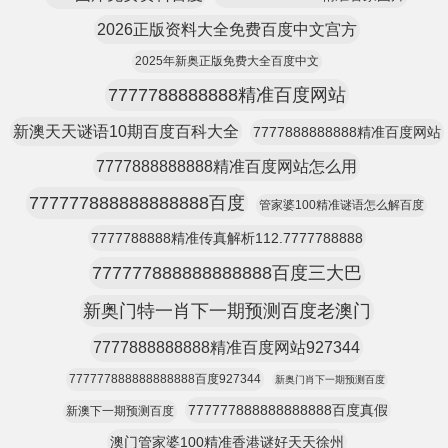
2026正版资料大全免费百度中文宫方
2025年新奥正版免费大全百度中文
7777788888888精准百度网站
新澳天天谜语10期百度百科大全
7777888888888精准百度网站
7777888888888精准百度网站怎么用
777777888888888888百度
管家婆100精准谜语怎么解百度
7777788888精准传真解析112.7777788888
777777888888888888百度三大巴
新奥门特一肖下一期预测百度老澳门
7777888888888精准百度网站927344
777777888888888888百度927344
新奥门肖下一期预测百度
777777888888888888百度真假
新澳下一期预测百度
澳门管家婆100精准香港谜好天天徐州