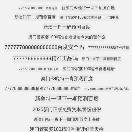
新澳门今晚特一肖下预测百度
777777888888888精准传真
新澳门下一期预测百度
澳门管家婆100精准香港谜下一期中垦
新澳一肖一码预测百度
澳门管家婆100精准香港谜语今天的谜什么
777777888888888888百度安全吗
7777788888888精准精疆
7777788888888精准正品吗
澳门一肖下一期预测百度
澳门管家婆100精准香港谜语
77777888888888精准新传剧
奥门今晚特一肖预测百度
7777888888888精准777788888888精准
777788888888精准正品防骗方法
新奥特一码下一期预测百度
2025新门正版免费资本,警惕虚假
新奥门特一肖下一期预测百度上海敏
澳门管家婆100精准香港谜好天天徐