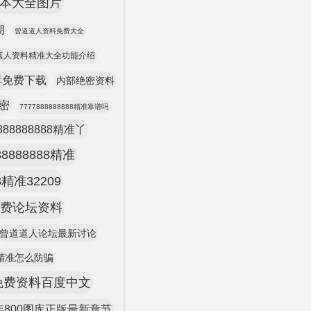
版本大全图片
期
曾道道人资料免费大全
真人资料精准大全功能介绍
图库免费下载
内部绝密资料
解密
7777888888888精准靠谱吗
888888888精准丫
88888888精准
88精准32209
费论坛资料
曾道道人论坛最新讨论
88精准怎么防骗
年免费资料百度中文
6年800图库正版最新章节