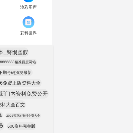
澳彩图库
彩料世界
资本_警惕虚假
788888888精准百度网站
下期号码预测最新
26免费正版资料大全
新门内资料免费公开
版资料大全百文
锋
2026芳草地资料免费大全
员
600资料完整版