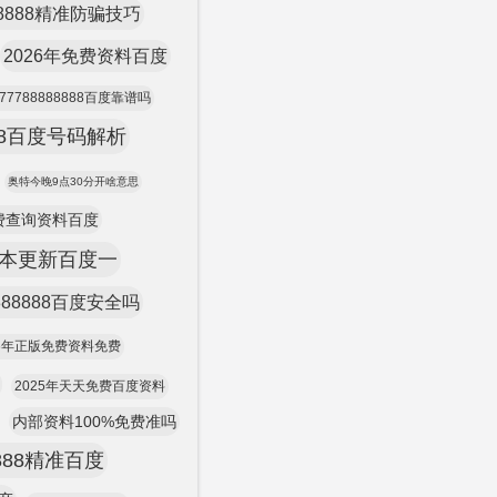
888888精准防骗技巧
2026年免费资料百度
777788888888百度靠谱吗
8888百度号码解析
奥特今晚9点30分开啥意思
免费查询资料百度
资本更新百度一
8888888百度安全吗
26年正版免费资料免费
2025年天天免费百度资料
内部资料100%免费准吗
8888精准百度