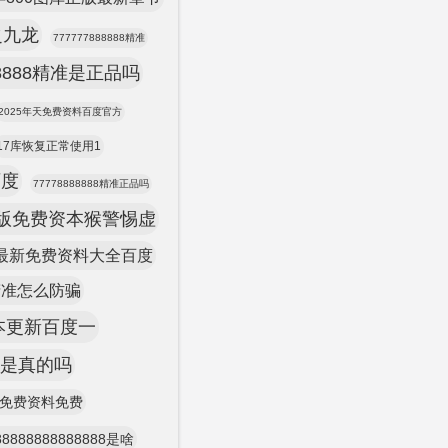
之九龙
777777888888精准
888888精准是正品吗
2025年天免费资料百度官方
17库恢复正常使用1
百度
77778888888精准正品吗
正版免费资本猴警惕虚
年最新免费资料大全百度
8精准怎么防骗
本更新百度一
传真是真的吗
版免费资料免费
8888888888888是啥