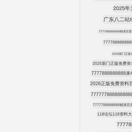
2025
广东八二站8
777788888888精准百
7777888888
2026新门正版
2025新门正版免费资
7777888888888
2026正版免费资料
77777788888888
7777788888888精准
118论坛118资
7777