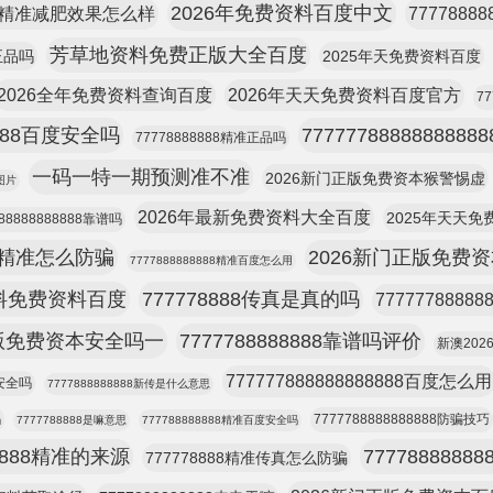
2026年免费资料百度中文
8新奥精准减肥效果怎么样
777788
芳草地资料免费正版大全百度
是正品吗
2025年天免费资料百度
2026全年免费资料查询百度
2026年天天免费资料百度官方
7
8888百度安全吗
77777788888888
77778888888精准正品吗
一码一特一期预测准不准
2026新门正版免费资本猴警惕虚
家图片
2026年最新免费资料大全百度
2025年天天
888888888888靠谱吗
88精准怎么防骗
2026新门正版免费
7777888888888精准百度怎么用
资料免费资料百度
777778888传真是真的吗
7777778888
正版免费资本安全吗一
7777788888888靠谱吗评价
新澳20
777777888888888888百度怎么用
度安全吗
7777888888888新传是什么意思
吗
7777788888888888防骗技巧
7777788888是嘛意思
777788888888精准百度安全吗
88888精准的来源
7777888888
777778888精准传真怎么防骗