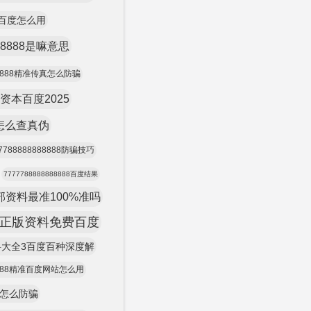
888百度怎么用
788888是嘛意思
78888精准传真怎么防骗
资本百度2025
88怎么查真伪
7788888888888防骗技巧
7777788888888888百度结果
部资料最准100%准吗
26正版资料免费百度
资料大全3百度百种深度解
88888精准百度网站怎么用
精准怎么防骗