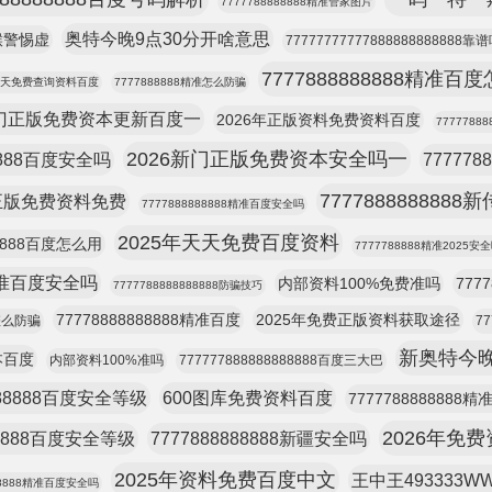
7777788888888精准管家图片
奥特今晚9点30分开啥意思
猴警惕虚
77777777777888888888888靠
7777888888888精准百
年天天免费查询资料百度
7777888888精准怎么防骗
新门正版免费资本更新百度一
2026年正版资料免费资料百度
777778
2026新门正版免费资本安全吗一
88888百度安全吗
77777
777788888888
年正版免费资料免费
7777888888888精准百度安全吗
2025年天天免费百度资料
88888百度怎么用
7777788888精准2025安
8精准百度安全吗
内部资料100%免费准吗
777
7777788888888888防骗技巧
77778888888888精准百度
2025年免费正版资料获取途径
怎么防骗
7
新奥特今晚
本百度
内部资料100%准吗
777777888888888888百度三大巴
8888888百度安全等级
600图库免费资料百度
7777788888888精准
2026年免
888888百度安全等级
7777888888888新疆安全吗
2025年资料免费百度中文
王中王493333
888888精准百度安全吗