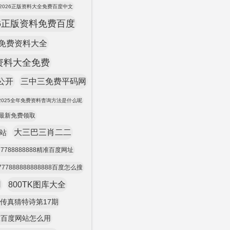
2026正版资料大全免费百度中文
26正版资料免费百度
地免费资料大全
准资料大全免费
公开
三中三免费平码网
2025全年免费资料杳询方法是什么呢
全最新免费领取
大三巴三肖二二
网站
77788888888精准百度网址
777888888888888百度怎么搜
用
800TK图库大全
州传真猜特诗第17期
8精准百度网站怎么用