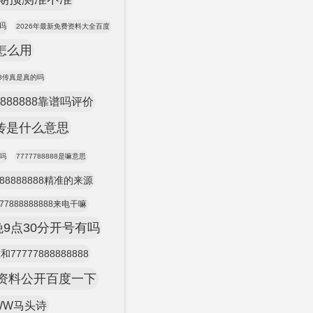
谱吗
2026年最新免费资料大全百度
度怎么用
888传真是真的吗
88888888靠谱吗评价
8新传是什么意思
全吗
7777788888是嘛意思
788888888精准的来源
777888888888来电干嘛
9点30分开号有吗
和77777888888888
费资料公开百度一下
WWW马头诗