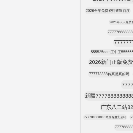
2026全年免费资料查询百度
2025年天天免
777778888
77777
555525oom王中王555
2026新门正版免
777778888传真是真的吗
77
新疆777788888888
广东八二站82
777788888888精准百度安全吗
7777888