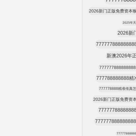
2026新门正版免费资本
2025
2026
777777888888
新澳2026
7777778888888
77778888888
777778888精准传真
2026新门正版免费资
77777788888
777777888888
77777888