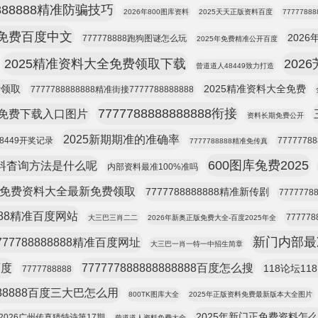
8888888精准防骗技巧
2026年800图库资料
2025天天正版资料百度
777778
全免费百度中文
202
777778888跑狗图谜怎么玩
2025年免费精准公开百度
2025精准资料大全免费领取下载
202
曾道道人48449致力打造
费领取
2025精准资料大全免费
7777788888888精准街接7777788888888
7777788888888888衔接
料免费下载入口图片
资料长期免费公开
2025新期期准的准确率
8449开奖记录
7777778
7777788888精准免传真
600图库兔费2025
资料杳询方法是什么呢
内部资料最准100%准吗
精准免费资料大全最新免费领取
7777788888888精准新传剧
7777778
8888精准百度网站
77777
大三巴三肖二二
2026年新奥正版免费大全-百度2025年全
新门内部最
777788888888精准百度网址
大三巴一肖一特一中招生简章
百度
777777888888888888百度怎么搜
118论坛1
7777788888
8888888百度三大巴怎么用
800TK图库大全
2025年正版资料免费最新版本大全图片
2025年新门正免费资料怎
2026广州传真猜特诗第17期
曾道道人资料免费大全