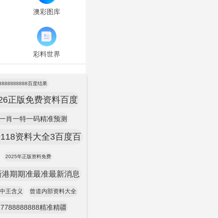
澳彩图库
彩料世界
88888888888百度结果
026正版免费资料百度
一肖一特一码精准预测
坛118资料大全3百度百
2025年正版资料免费
5新港期期准最准最新消息
8王中王含义
曾道内部资料大全
77788888888精准精疆