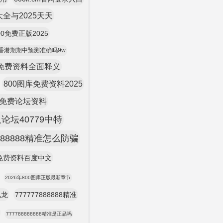
全与2025天天
0免费正版2025
香港期期中预测准确吗9w
准免费资料全面释义
800图库免费资料2025
免费论坛资料
论坛40779中特
7788888精准怎么防骗
年免费资料百度中文
2026年800图库正版最新章节
九龙
777777888888精准
777788888888精准是正品吗