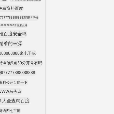
料免费资料百度
7777788888888靠谱吗评价
88888888888百度怎么用
88精准百度安全吗
88精准的来源
7888888888来电干嘛
特今晚9点30分开号有吗
和77777888888888
费资料公开百度一下
3WWW马头诗
资料大全查询百度
谜语四七百度