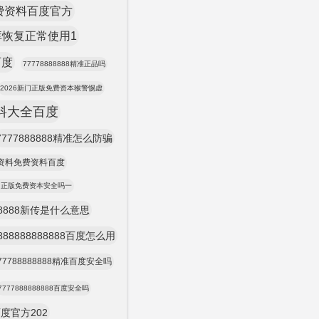
免费资料百度官方
库恢复正常使用1
百度
77778888888精准正品吗
2026新门正版免费资本猴警惕虚
料大全百度
7777888888精准怎么防骗
版资料免费资料百度
新门正版免费资本安全吗一
888888新传是什么意思
7888888888888百度怎么用
77788888888精准百度安全吗
7777888888888百度安全吗
度官方202