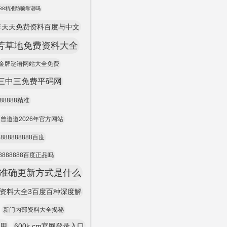
8888精准防骗靠谱吗
6年天天免费资料百度与中文
6芳草地免费资料大全
金牌谜语网站大全免费
三中三免费平码网
888888精准
曾道道2026年官方网站
8888888888百度
88888888百度正品吗
准确更新方式是什么
18资料大全3百度百种深度解
新门内部资料大全揭秘
么用
600k.cm官网登录入口