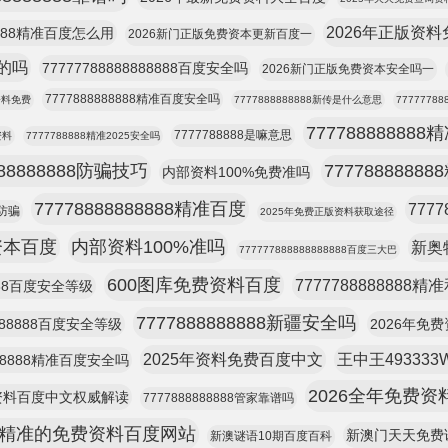
2026年正版资
88888精准百度怎么用
2026新门正版免费资本更新百度一
真的吗
77777788888888888百度安全吗
2026新门正版免费资本安全吗一
7777888888888精准百度安全吗
资料免费
7777888888888新传是什么意思
7777778
7777888888
7777788888是嘛意思
资料
7777788888精准2025安全吗
888888888防骗技巧
7777888888
内部资料100%免费准吗
77778888888888精准百度
777
么防骗
2025年免费正版资料获取途径
资本百度
内部资料100%准吗
新奥
777777888888888888百度三大巴
600图库免费资料百度
7777788888888精准
8888百度安全等级
7777888888888新疆安全吗
8888888百度安全等级
2026年免
2025年资料免费百度中文
王中王49333
888888精准百度安全吗
2026全年免费
费资料百度中文权威解读
7777888888888管家靠谱吗
年最精准的免费资料百度网站
新澳门天天免费
新澳谜语10期百度百科