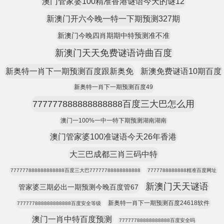
澳门管家婆100精准香港谜语今天的谜12
新澳门开六今晚一特一下期预测327期
新澳门今晚四肖期期中特预测准不准
新澳门天天免费谜语诗曲百度
新奥特一肖下一期预测百度跟新奥免
新澳免费谜语10期百度
新奥特一肖下一期预测百度49
777777888888888888百度三大巴怎么用
澳门一100%一中一特下期预测湖南湖南
澳门管家婆100准谜语今天26年香港
大三巴成都三肖三码中特
777777888888888888百度三大巴77777788888888888
7777788888888精准百度网址
新澳门天天谜语
管家婆三期必出一期预测今晚百度管67
新奥特一肖下一期预测百度24618软件
777777888888888888百度安全等级
澳门一肖中特百度预测
77777788888888888百度安全吗