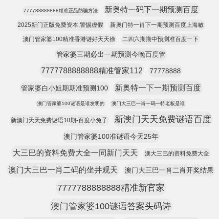
新奥特一码下一期预测百度
777788888888精准正品防骗方法
2025新门正版免费资本,警惕虚假
新奥门特一肖下一期预测百度上海敏
澳门管家婆100精准香港谜好天天徐
二四六期期中预测准百度一下
管家婆三期必出一期预测今晚百度管
7777788888888精准管家112
77778888
新奥特一下一期预测百度
管家婆白小姐期期准预测100
澳门管家婆100谜语是谁发明的
澳门大三巴一肖一码一特老板是谁
新澳门天天免费谜语百度
新澳门天天免费谜语10期-百度小兔子
澳门管家婆100准谜语今天25年
大三巴的资料免费大全一同新门天天
澳大三巴的资料免费大全
澳门大三巴一肖二码的坐井观天
澳门大三巴一肖二肖开奖结果
7777788888888精准新官家
澳门管家婆100谜语答案头码诗