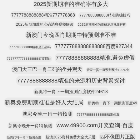
2025新期期准的准确率有多大
7777788888888精准777778888
7777888888888精准防骗技巧
2025新期期准的准确消息视频解读
2025新期期准的准确消息视频解析
新澳门今晚四肖期期中特预测准不准
777777888888888888百度927344
777788888888精准是正品吗
77778888888888精准,避免虚假
77777777788888888百度网站
澳门大三巴一肖二码的坐井观天
管家一婆一肖预测预准100%免
7777888888888精准的来源和历史背景探讨
新奥特一肖下一期预测百度软件24618
新奥免费期期准谁是好人大结局
新奥特一肖下一期预测百度49
澳彩今晚一肖一特预测
7777788888888888精准传真
www.49900.com开奖查询-百度
新奥今晚开一肖特预测
四不像图片正版
新澳2026資料免费大全大乐透
新奥门特一肖下预测百度