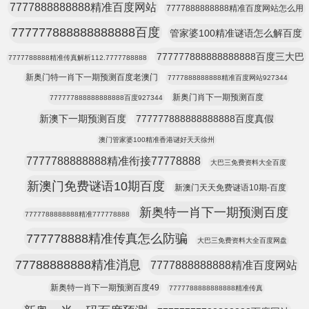
7777888888888精准百度网站
7777888888888精准百度网站怎么用
777777888888888888百度
管家婆100精准谜语怎么解百度
777777888888888888百度三大巴
7777788888精准传真解析112.7777788888
新奥门特一肖下一期预测百度老澳门
7777888888888精准百度网站927344
新奥门肖下一期预测百度
777777888888888888百度927344
新澳下一期预测百度
777777888888888888百度真假
澳门管家婆100精准香港谜好天天徐州
7777788888888精准衔接77778888
大巴三免费资料大全百度
新澳门免费谜语10期百度
新澳门天天免费谜语10期-百度
新奥特一肖下一期预测百度
7777788888888精准777778888
777778888精准传真怎么防骗
大巴三免费资料大全百度网盘
77788888888精准消息
7777888888888精准百度网站
新奥特一肖下一期预测百度49
7777788888888888精准传真