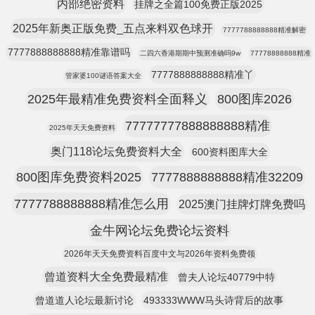
内部绝密资料
挂牌之全篇100免费正版2025
2025年新奥正版免费_五点来料双色球开
7777788888888精准解密
7777888888888精准靠谱吗
二四六香港期期中预测准确吗9w
77778888888精准
7777888888888精准丫
管家婆100谜语答案大全
2025年最精准免费资料全面释义
800图库2026
77777777888888888精准
2025年天天免费资料
奥门118论坛免费资料大全
600资料图库大全
800图库免费资料2025
7777888888888精准32209
7777788888888精准怎么用
2025澳门挂牌灯牌免费吗
金牛网论坛免费论坛资料
2026年天天免费资料百度中文与2026年资料免费领
曾道资料大全免费最精准
曾夫人论坛40779中特
曾道道人论坛最新讨论
493333WWW马头诗背后的故事