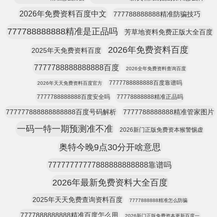
2026年免费资料百度中文
777788888888精准防骗技巧
777788888888精准是正品吗
芳草地资料免费正版大全百度
2026年免费资料百度
2025年天免费资料百度
7777788888888888百度
2026全年免费资料查询百度
7777788888888百度靠谱吗
2026年天天免费资料百度官方
7777788888888百度安全吗
77778888888精准正品吗
777777888888888888百度号码解析
7777788888888精准管家图片
一码一特一期预测准不准
2026新门正版免费资本猴警惕虚
奥特今晚9点30分开啥意思
77777777777888888888888靠谱吗
2026年最新免费资料大全百度
2025年天天免费查询资料百度
7777888888精准怎么防骗
7777888888888精准百度怎么用
2026新门正版免费资本更新百度一