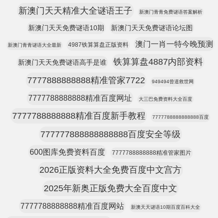
新澳门天天精准大全谜语王子
新澳门青青免费谜语答案解析
新澳门天天免费谜语10期
新澳门天天免费谜语论坛图
澳门一肖一特今晚预测
4987铁算算盘正版资料
新澳门青青谜语大全最新
铁算算盘4887内部资料
新澳门天天免费谜语高手是谁
7777888888888精准管家7722
949494曾道救世网
7777788888888精准百度网址
大三巴免费资料大全百度
7777788888888精准百度新手教程
7777788888888888百度
777777888888888888百度安全等级
600图库免费资料百度
7777788888888精准管家图片
2026正版资料大全免费百度中文宫方
2025年新奥正版免费大全百度中文
7777788888888精准百度网站
新澳天天谜语10期百度百科大全