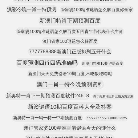
澳彩今晚一肖一特预测
管家婆100精准谜语怎么解百度你全家
新澳门特肖下期预测百度
管家婆100精准谜语怎么解百度五四青年节代表什么生肖
澳门管家100谜题怎么解百度
7777788888新澳门正版排列五开什么
百度预测四肖四码准确吗
新澳门精准10期谜语百度
新澳门天天免费谜语10期百度,不吃饭吃啥呢
澳门一肖一特今晚预测资料
新奥特一肖下一期预测百度软件24618
白小姐精准三肖三期免费预测
新澳谜语10期百度百科大全及答案
新奥特一肖一码一特一中期预测百度
7777777777788888882325
澳门管家婆100精准香港谜语今天的谜什么