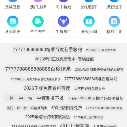
开奖直播
澳门挂牌
高手解迷
港彩图库
澳彩图库
马会原创
全年资料
生肖属性
开奖日期
彩料世界
7777788888888精准百度新手教程
2025新门正版免费资本
2025新门正版免费资本_警惕虚假
7777788888888888百度结果
2025新期期准的准确的消息视频
7777788888888精准百度网站
2025年天天免费资料百度官力重点解读
2026正版免费资料百度
大三巴资料免费大全
一肖一中一特一中预测准不准
一码一特一中下期号码预测最新
600正版图库免费
奥门一肖一特一码精准预测
777777778888888888精准
2025年精准资料获取渠道
2026免费正版资料大全
481111横富网
118论坛118资料大全3百度百
大三巴一尚一特