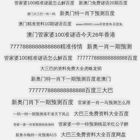
管家婆100精准谜题怎么解百度
新澳门免费谜语20期百度
新奥门特一肖下预测百度
澳门大三巴一肖一码
澳门精准资料10期谜语百度
www.49900.com开奖查询-百度免.
澳门管家婆100准谜语今天26年香港
7777888888888888精准传情
新奥一肖一期预测
管家婆100精准谜语怎么解百度
777777888888888888百度
大三巴的资料免费大全虎略龙韬
新奥门特一肖下一期预测百度老澳门
777777888888888888百度三大巴
新奥门肖下一期预测百度
官家婆一肖一马预测怎么用
大巴三免费资料大全百度
一码一特一期预测准不准天下风云
管家婆一中一特预测桃花羊红公子醉
管家一婆一肖谁预测坐收渔利
大巴三免费资料大全百度网盘
新奥今晚特一肖预测A1S