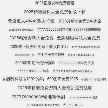
2026正版资料免费百度
2025精准资料大全免费领取下载
曾道道人48449致力打造
2026芳草地免费资料大全
7777788888888精准街接7777788888888
2025精准资料免费领取
2025精准资料大全免费
金牌谜语网站大全免费
2025年正版资料免费下载入口图片
7777788888888888衔接
三中三免费平码网
资料长期免费公开
曾道道人48449开奖记录
2025新期期准的准确率
7777788888精准免传真
7777778888888精准
2025全年免费资料杳询方法是什么呢
内部资料最准100%准吗
600图库兔费2025
曾道道2026年官方网站
2025年精准免费资料大全最新免费领取
7777788888888精准新传剧
77777788888888888百度
大三巴三肖二二
7777888888888精准百度网站