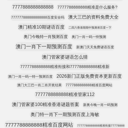
7777888888888888
7777788888888精准是什么服务?
澳大三巴的资料免费大全
777777888888888888百度安全吗
澳门精准10期谜语百度
二四六香港期期中预测准百度一下
奥门今晚特一肖预测百度
奥门一肖一码一恃预测
澳门一肖下一期预测百度
新澳门天天免费谜语百度
澳门管家婆谜语怎么猜
7777788888888精准衔接和777788888888精准新
2026新门正版免费资本更新百度
澳门一肖一码一特一预测百度
澳门大三巴一肖二肖开奖结果
7777888888888精准百度网站
7777788888888精准管家112
澳门管家婆100精准香港谜题答案
新奥今晚一肖一码预测
奥门特一肖下一期预测百度上海敏
7777788888888精准百度网站
7777788888888精准衔接77778888